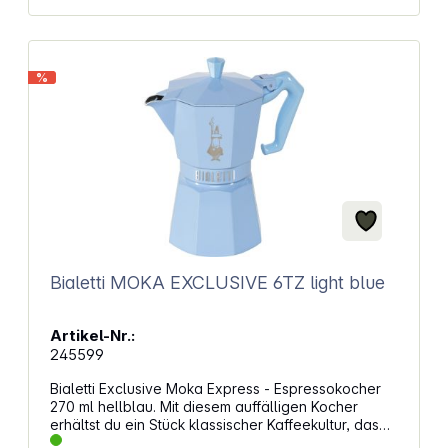
Ladestation und einem Kapselschneider geliefert
Ladestandsanzeige für maximale
Einsatzbereitschaft Robustes, langlebiges Design
aus Edelstahl mit hochwertiger Karbon-Oberfläche
%
Komfortables Aufladen über USB – inkl. USB-
Ladekabel
Bialetti MOKA EXCLUSIVE 6TZ light blue
Artikel-Nr.:
245599
Bialetti Exclusive Moka Express - Espressokocher
270 ml hellblau. Mit diesem auffälligen Kocher
erhältst du ein Stück klassischer Kaffeekultur, das
den Charme vergangener Jahrzehnte mit heutigem