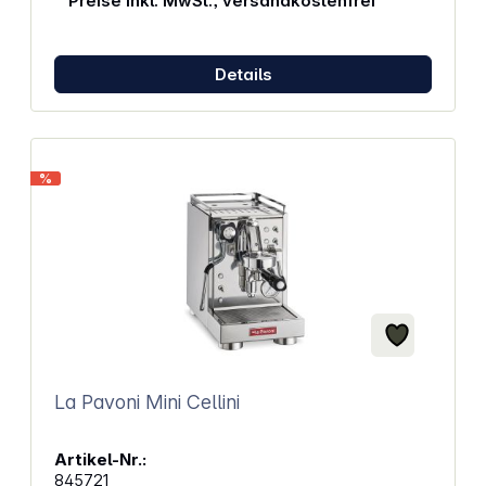
Preise inkl. MwSt., versandkostenfrei
Schneidgutplatte erleichtert den Austritt des Schnitts
für eine optimale Leistung. Die Motoreinheit sorgt für
eine bessere Leistung auch beim Schneiden
härterer Produkte. Eigenschaften: ​​Stufenlose
Details
Schnittstärkeeinstellung für präzise Anpassung der
Schneidbreite Leistungsstarker 200-Watt-Motor für
effizientes Schneiden Robustes Aluminiumgehäuse
für hohe Stabilität und Langlebigkeit
Sicherheitsfunktion mit Kindersicherung zum Schutz
%
vor unbefugtem Gebrauch Kompakte Bauweise
ideal für den Einsatz zu Hause oder in kleinen
Betrieben Edelstahl-Scheibe für saubere Schnitte
und einfache Reinigung Rutschfeste Füße sorgen
für sicheren Stand während des Betriebs Einfache
Handhabung dank ergonomischem Design und
benutzerfreundlicher Bedienung Hochwertige
Messer für präzises und gleichmäßiges Schneiden
von Wurst, Käse und mehr
La Pavoni Mini Cellini
Artikel-Nr.:
845721