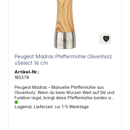
Wasserbehälter mit einer Kapazität von 1,2 Litern
Gleichzeitige Zubereitung von 2 Tassen
Wasserbehälter (seitlich) Tropfschale (vorne)
Abmessungen: 19,9 x 30,3 x 25,5 cm Gewicht : 3,7 kg
Peugeot Madras Pfeffermühle Olivenholz
uSelect 16 cm
Artikel-Nr.:
185378
Peugeot Madras – Manuelle Pfeffermühle aus
Olivenholz. Wenn du beim Würzen Wert auf Stil und
Funktion legst, bringt diese Pfeffermühle beides auf
deinen Tisch. Der Korpus aus Olivenholz mit seiner
Lagernd, Lieferzeit: ca. 1-5 Werktage
natürlichen Maserung und der Sockel aus Edelstahl
ergeben ein harmonisches Gesamtbild. Die
magnetische Öffnung erleichtert das Nachfüllen,
während das robuste Mahlwerk für gleichmäßige
Ergebnisse sorgt. Mit der u'Select-Funktion