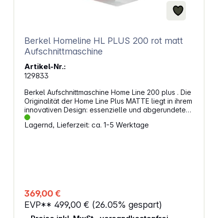
Berkel Homeline HL PLUS 200 rot matt
Aufschnittmaschine
Artikel-Nr.:
129833
Berkel Aufschnittmaschine Home Line 200 plus . Die
Originalität der Home Line Plus MATTE liegt in ihrem
innovativen Design: essenzielle und abgerundete
Linien lassen eine fasst futuristisch anmutende Form
Lagernd, Lieferzeit: ca. 1-5 Werktage
entstehen. Entwickelt, um zu verblüffen und zu
faszinieren, aber vor allem, um ausgestellt zu
werden; in ihren außergewöhnlich kompakten
Abmessungen konzentrieren sich die Materialien,
Sicherheitsvorrichtungen und Schneidqualität der
Profi-Welt. Das professionell profilierte Messer aus
verchromtem Stahl sorgt für einen perfekten Schnitt,
reduziert den Abfall und gewährleistet
369,00 €
gleichmäßige Scheiben. Der Messerschutz mit
EVP**
499,00 €
(26.05% gespart)
durchgehendem Profil verbessert die Glätte des zu
schneidenden Produkts und die diagonal öffnende