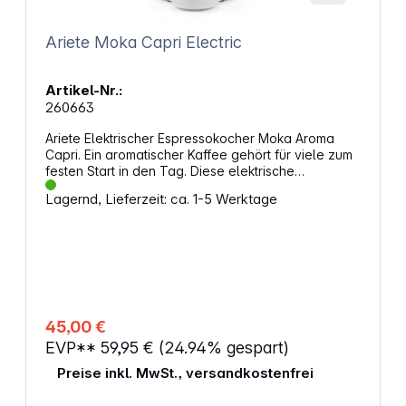
Ariete Moka Capri Electric
Artikel-Nr.:
260663
Ariete Elektrischer Espressokocher Moka Aroma
Capri. Ein aromatischer Kaffee gehört für viele zum
festen Start in den Tag. Diese elektrische
Mokkakanne verbindet den klassischen Stil
Lagernd, Lieferzeit: ca. 1-5 Werktage
italienischer Kaffeekultur mit moderner Technik und
erleichtert die Zubereitung im Alltag. Dank
durchdachtem Aufbau gelingt die
Kaffeezubereitung zuverlässig und bequem. So
bleibt mehr Zeit, den Moment bewusst zu genießen.
Tradition trifft KomfortDas Design erinnert an
typische Keramikoptiken aus Capri und Positano
und bringt ein mediterranes Flair in die Küche.
45,00 €
Gleichzeitig sorgt die kabellose Basis für Flexibilität
EVP**
59,95 €
(24.94% gespart)
beim Servieren und Umsetzen. Die Zubereitung
erfolgt unkompliziert, während Funktionen wie die
Preise inkl. MwSt., versandkostenfrei
automatische Abschaltung den Betrieb sicher
machen. Damit eignet sich das Gerät für ruhige