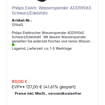
Geeignet für schwarzen Pfeffer
Philips Elektr. Wasserspender ADD5906S
Schwarz/Edelstahl
Artikel-Nr.:
139465
Philips Elektrischer Wasserspender ADD5906S
Schwarz/Edelstahl . Mit diesem Wasserspender
genießen Sie jederzeit frisches und reines Wasser –
ob bei Raumtemperatur oder kochend heiß, perfekt
Lagernd, Lieferzeit: ca. 1-5 Werktage
für unterschiedlichste Anwendungen. Kompakt und
leistungsstark Platzsparendes Design für eine
flexible Nutzung direkt auf der Arbeitsfläche
Hochwertige Filtertechnologie sorgt für eine
zuverlässige Reduzierung von Chlor,
Schwermetallen und anderen Verunreinigungen wie
Mikroplastik Schutz vor Kalkablagerungen –
verlängert die Lebensdauer von Geräten und
80,00 €
verbessert die Wasserqualität Heißes Wasser auf
EVP**
137,00 €
(41.61% gespart)
Knopfdruck Frisches, heißes Wasser ist in Sekunden
verfügbar Drei wählbare Temperaturstufen
Preise inkl. MwSt., versandkostenfrei
ermöglichen eine individuelle Nutzung – ideal für
Tee, Kaffee oder Babynahrung Bequeme
Mengenauswahl für Tassen, Flaschen oder Kannen