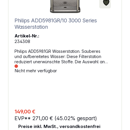
Philips ADD5981GR/10 3000 Series
Wasserstation
Artikel-Nr.:
234308
Philips ADD5981GR Wasserstation. Sauberes
und aufbereitetes Wasser: Diese Filterstation
reduziert unerwünschte Stoffe. Die Auswahl an
Temperaturstufen macht heiße und kalte Getränke
Nicht mehr verfügbar
möglich. Noch praktischer: Die Wasserstation
ist ohne Montage sofort einsatzbereit. Die
Kombination aus großem Tank und einfacher
Bedienfläche richtet sich an Büros, Praxen und
Haushalte, die auf Knopfdruck gefiltertes Wasser in
gewünschter Temperatur wollen Temperaturvielfalt
für heißen Tee oder eine kühle ErfrischungDie
Stufen von 8 bis 100°C ermöglichen verschiedene
149,00 €
Getränke, während das Display eine übersichtliche
EVP**
271,00 €
(45.02% gespart)
Steuerung ermöglicht. Durch die einstellbaren
Ausgabemengen erhältst du passende
Preise inkl. MwSt., versandkostenfrei
Portionsgrößen für Gläser und Tassen. Außerdem ist