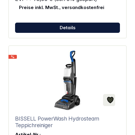
erhitzen 0,8 Liter Wasser in wenigen Minuten. Die
Preise inkl. MwSt., versandkostenfrei
automatische Abschaltung und ein
Trockenlaufschutz erhöhen die Sicherheit bei der
Nutzung. Ein Summer zeigt an, wenn das Wasser die
gewünschte Temperatur erreicht. Eigenschaften:
Details
Kabelloses Erhitzen durch Akkubetrieb Volumen von
800 ml – perfekt für unterwegs Doppelwandige
Isolierung hält Wasser warm und Oberfläche kühl
Sicheres Tragen dank integrierter Auslaufsperrtaste
Kocht Wasser in ca. 8 Minuten (23°C
%
Starttemperatur) Trockenlaufschutz und
automatische Abschaltung für zusätzliche Sicherheit
Abmessungen (BxHxT): 26,3 x 30,7 x 23,3 cm
Gewicht: 2,7 – 3,4 kg Akkus nicht im Lieferumfang
BISSELL PowerWash Hydrosteam
Teppichreiniger
Artikel-Nr.: