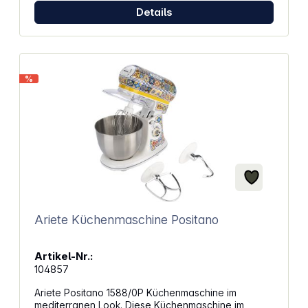
Praktische Features für mehr Komfort Anzeige der
Details
Filterlebensdauer erinnert an den rechtzeitigen
Wechsel Keine Installation erforderlich – einfach
anschließen und sofort nutzen Sicherheitssperre für
heißes Wasser verhindert versehentliches
Auslaufen und schützt vor Verbrühungen Alle
%
wasserführenden Komponenten sind aus BPA-
freiem Material gefertigt
Ariete Küchenmaschine Positano
Artikel-Nr.:
104857
Ariete Positano 1588/0P Küchenmaschine im
mediterranen Look. Diese Küchenmaschine im