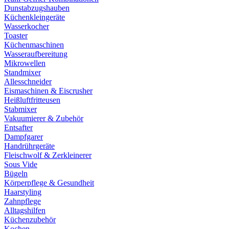
Dunstabzugshauben
Küchenkleingeräte
Wasserkocher
Toaster
Küchenmaschinen
Wasseraufbereitung
Mikrowellen
Standmixer
Allesschneider
Eismaschinen & Eiscrusher
Heißluftfritteusen
Stabmixer
Vakuumierer & Zubehör
Entsafter
Dampfgarer
Handrührgeräte
Fleischwolf & Zerkleinerer
Sous Vide
Bügeln
Körperpflege & Gesundheit
Haarstyling
Zahnpflege
Alltagshilfen
Küchenzubehör
Kochen