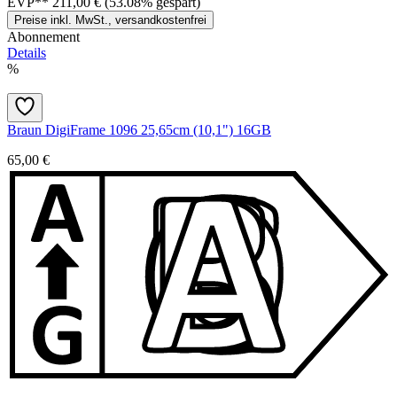
EVP**
211,00 €
(53.08% gespart)
Preise inkl. MwSt., versandkostenfrei
Abonnement
Details
%
Braun DigiFrame 1096 25,65cm (10,1") 16GB
65,00 €