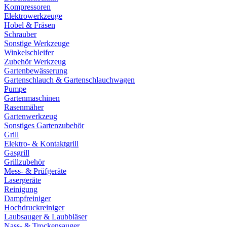
Kompressoren
Elektrowerkzeuge
Hobel & Fräsen
Schrauber
Sonstige Werkzeuge
Winkelschleifer
Zubehör Werkzeug
Gartenbewässerung
Gartenschlauch & Gartenschlauchwagen
Pumpe
Gartenmaschinen
Rasenmäher
Gartenwerkzeug
Sonstiges Gartenzubehör
Grill
Elektro- & Kontaktgrill
Gasgrill
Grillzubehör
Mess- & Prüfgeräte
Lasergeräte
Reinigung
Dampfreiniger
Hochdruckreiniger
Laubsauger & Laubbläser
Nass- & Trockensauger