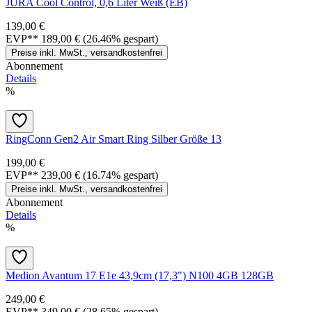
JURA Cool Control, 0,6 Liter Weiß (EB)
139,00 €
EVP**
189,00 €
(26.46% gespart)
Preise inkl. MwSt., versandkostenfrei
Abonnement
Details
%
RingConn Gen2 Air Smart Ring Silber Größe 13
199,00 €
EVP**
239,00 €
(16.74% gespart)
Preise inkl. MwSt., versandkostenfrei
Abonnement
Details
%
Medion Avantum 17 E1e 43,9cm (17,3") N100 4GB 128GB
249,00 €
EVP**
349,00 €
(28.65% gespart)