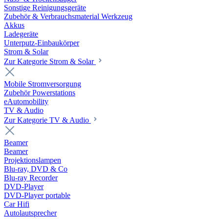
Sonstige Reinigungsgeräte
Zubehör & Verbrauchsmaterial Werkzeug
Akkus
Ladegeräte
Unterputz-Einbaukörper
Strom & Solar
Zur Kategorie Strom & Solar
Mobile Stromversorgung
Zubehör Powerstations
eAutomobility
TV & Audio
Zur Kategorie TV & Audio
Beamer
Beamer
Projektionslampen
Blu-ray, DVD & Co
Blu-ray Recorder
DVD-Player
DVD-Player portable
Car Hifi
Autolautsprecher