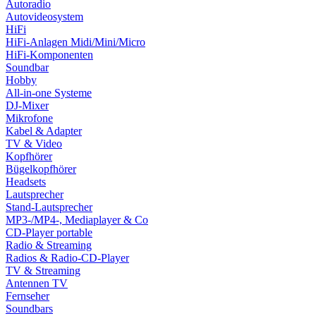
Autoradio
Autovideosystem
HiFi
HiFi-Anlagen Midi/Mini/Micro
HiFi-Komponenten
Soundbar
Hobby
All-in-one Systeme
DJ-Mixer
Mikrofone
Kabel & Adapter
TV & Video
Kopfhörer
Bügelkopfhörer
Headsets
Lautsprecher
Stand-Lautsprecher
MP3-/MP4-, Mediaplayer & Co
CD-Player portable
Radio & Streaming
Radios & Radio-CD-Player
TV & Streaming
Antennen TV
Fernseher
Soundbars