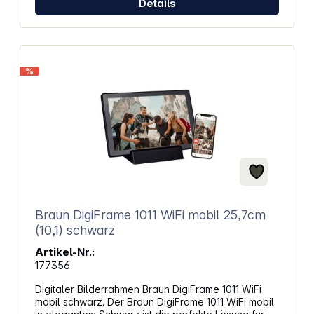
Details
ca.: 265 x 183 x 24 mm Gewicht ca.: 690 g
%
Braun DigiFrame 1011 WiFi mobil 25,7cm
(10,1) schwarz
Artikel-Nr.:
177356
Digitaler Bilderrahmen Braun DigiFrame 1011 WiFi
mobil schwarz. Der Braun DigiFrame 1011 WiFi mobil