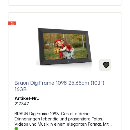
Weltweit per App &amp; Email Betriebssytem:
Android 10 Zubehör: Netzadapter, Fernbedienung,
Quick Guide, Wandhalterung Produktgröße (B x H x
T): 435 mm x 268 mm x 31 mm Gewicht: 2,2 kg
Farbe: Wurzelholz
%
Braun DigiFrame 1098 25,65cm (10,1")
16GB
Artikel-Nr.:
217347
BRAUN DigiFrame 1098. Gestalte deine
Erinnerungen lebendig und präsentiere Fotos,
Videos und Musik in einem eleganten Format. Mit
großzügigem Speicher und einem klaren Display