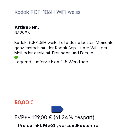
Kodak RCF-106H WiFi weiss
Artikel-Nr.:
832995
Kodak RCF-106H weiß. Teile deine besten Momente
ganz einfach mit der Kodak App – über WiFi, per E-
Mail oder direkt mit Freunden und Familie.
Unterstützt 2,4-GHz WLAN-Verbindungen und lade
Lagernd, Lieferzeit: ca. 1-5 Werktage
unbegrenzt viele Liebste ein, deine Fotos und
Videos in Echtzeit zu erleben – auf iOS und Android!
Vernetzte Fotos und Videos teilenDer Kodak RCF-
106H ist ein digitaler Fotorahmen, mit dem du nicht
nur Fotos und Videos ansehen kannst, sondern der
dir auch die Vorteile eines vernetzten Geräts bietet.
Du kannst Fotos und Videos über Wi-Fi mit der
Kodak Classic Frame App teilen. Sofortige
50,00 €
Benachrichtigungen und praktische FunktionenDer
Rahmen zeigt dir eine Benachrichtigung an, wenn
du neue Inhalte erhältst, sodass du die schönsten
EVP**
129,00 €
(61.24% gespart)
Momente des Lebens sofort mit Familie und
Preise inkl. MwSt., versandkostenfrei
Freunden teilen kannst. Der Rahmen verfügt über