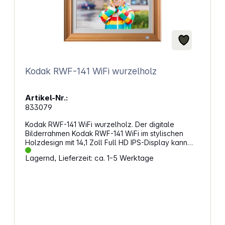
Kodak RWF-141 WiFi wurzelholz
Artikel-Nr.:
833079
Kodak RWF-141 WiFi wurzelholz. Der digitale
Bilderrahmen Kodak RWF-141 WiFi im stylischen
Holzdesign mit 14,1 Zoll Full HD IPS-Display kann
Fotos, Musik und Videos vom eingebauten 32 GB
Lagernd, Lieferzeit: ca. 1-5 Werktage
Speicher, von SD-Speicherkarten und USB-
Sticks wiedergeben und lässt sich per
Touchscreen leicht bedienen. Mit der Kodak App
können Sie per Wi-Fi vom Smartphone oder Tablet
Ihre Lieblingsbilder leicht auf den Bilderrahmen
schicken. Eigenschaften: Material: massives
Naturholz Display: IPS FHD Touchscreen Größe:
14,1 Zoll / 35,81 cm Auflösung: 1920x1080 Full HD,