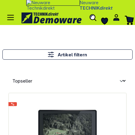
Neuware
TECHNIK
direkt
Artikel filtern
%