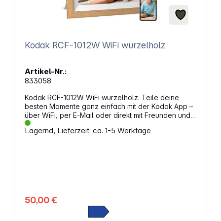
Kodak RCF-1012W WiFi wurzelholz
Artikel-Nr.:
833058
Kodak RCF-1012W WiFi wurzelholz. Teile deine
besten Momente ganz einfach mit der Kodak App –
über WiFi, per E-Mail oder direkt mit Freunden und
Familie. Unterstützt 2,4-GHz WLAN-Verbindungen
Lagernd, Lieferzeit: ca. 1-5 Werktage
und lade unbegrenzt viele Liebste ein, deine Fotos
und Videos in Echtzeit zu erleben – auf iOS und
Android! Brillante Bildqualität und großzügiger
SpeicherDieser digitale Fotorahmen aus Holz mit
einem 10-Zoll-Bildschirm und einer
beeindruckenden Auflösung von 1280 x 800 im
16:10-Format zeigt nicht nur deine Lieblingsfotos in
brillanter Qualität, sondern bietet auch viele
50,00 €
nützliche Funktionen. Mit dem integrierten 32-GB-
Speicher kannst du deine Fotos, Musik und Videos