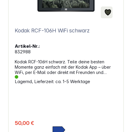
Kodak RCF-106H WiFi schwarz
Artikel-Nr.:
832988
Kodak RCF-106H schwarz. Teile deine besten
Momente ganz einfach mit der Kodak App – über
WiFi, per E-Mail oder direkt mit Freunden und
Familie. Unterstützt 2,4-GHz WLAN-Verbindungen
Lagernd, Lieferzeit: ca. 1-5 Werktage
und lade unbegrenzt viele Liebste ein, deine Fotos
und Videos in Echtzeit zu erleben – auf iOS und
Android! Vernetzte Fotos und Videos teilenDer
Kodak RCF-106H ist ein digitaler Fotorahmen, mit
dem du nicht nur Fotos und Videos ansehen kannst,
sondern der dir auch die Vorteile eines vernetzten
Geräts bietet. Du kannst Fotos und Videos über Wi-
Fi mit der Kodak Classic Frame App teilen. Sofortige
50,00 €
Benachrichtigungen und praktische FunktionenDer
Rahmen zeigt dir eine Benachrichtigung an, wenn