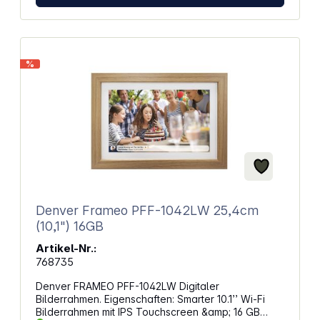
Speicherkarte, Zufallswiedergabe Zoom-Funktion,
Bilder drehen, Einstellungen für Helligkeit, Kontrast
und Farbsättigung Uhr/Kalender-Funktion, Alarm-
Funktion, programmierbare Ein- und Ausschaltzeiten
Auto-Start, sobald Gerät mit dem Stromnetz
%
verbunden ist Dateiverwaltung mit Kopier- und
Löschfunktion Formatumschaltung zwischen 16:9 und
4:3 möglich Stromversorgung: über Netzadapter
Denver Frameo PFF-1042LW 25,4cm
(10,1") 16GB
Artikel-Nr.:
768735
Denver FRAMEO PFF-1042LW Digitaler
Bilderrahmen. Eigenschaften: Smarter 10.1’’ Wi-Fi
Bilderrahmen mit IPS Touchscreen &amp; 16 GB