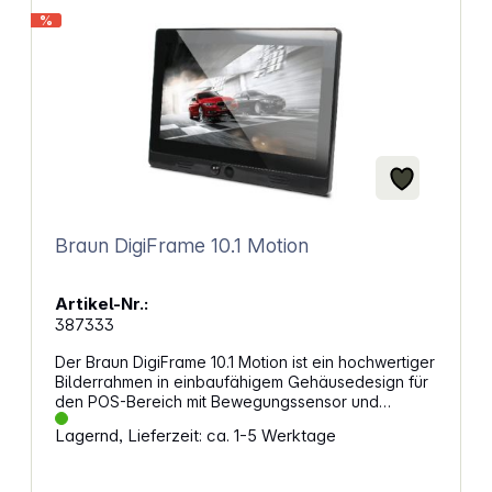
Speicherkarten und USB-Sticks bis zu 256GB
%
Fernbedienung für einfache Steuerung (benötigt
zusätzliche CR2025 Batterie) Diashow-Funktion mit
Hintergrundmusik für bis zu 10.000 Bilder Unterstützt
Full HD Video (1080p, 720p) Integrierte
Lautsprecher und Kopfhöreranschluss
Abmessungen: 24,7 x 16,3 x 2,4 cm Gewicht: 355 g
Braun DigiFrame 10.1 Motion
Artikel-Nr.:
387333
Der Braun DigiFrame 10.1 Motion ist ein hochwertiger
Bilderrahmen in einbaufähigem Gehäusedesign für
den POS-Bereich mit Bewegungssensor und
hochauflösendem Display. Mit eingebauten
Lagernd, Lieferzeit: ca. 1-5 Werktage
Stereolautsprechern, HDMI-Anschluss
und Kopfhörer-/Audio-Ausgang. Der DigiFrame ist
USB- und SD-kompatibel, besitzt eine VESA-