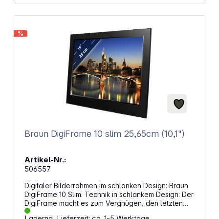
Kombination mit dem komfortablen Touchdisplay
macht die WiFi DigiFrames von BRAUN zu einem
modernen und eleganten Hilfsmittel der digitalen
Bildpräsentation. Eine Bereicherung für alle, die
%
Freude daran haben, Ihre digitalen Bilder ohne
Smartphone oder Tablet auf einfachste Art zu
betrachten und zu teilen.
Braun DigiFrame 10 slim 25,65cm (10,1")
Artikel-Nr.:
506557
Digitaler Bilderrahmen im schlanken Design: Braun
DigiFrame 10 Slim. Technik in schlankem Design: Der
DigiFrame macht es zum Vergnügen, den letzten
Urlaub oder die Bilder der Enkel immer wieder
Lagernd, Lieferzeit: ca. 1-5 Werktage