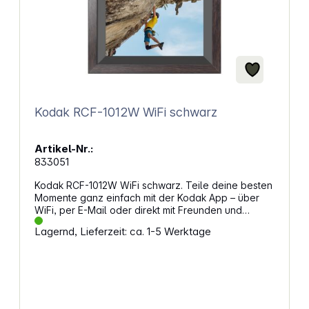
Kodak RCF-1012W WiFi schwarz
Artikel-Nr.:
833051
Kodak RCF-1012W WiFi schwarz. Teile deine besten
Momente ganz einfach mit der Kodak App – über
WiFi, per E-Mail oder direkt mit Freunden und
Familie. Unterstützt 2,4-GHz WLAN-Verbindungen
Lagernd, Lieferzeit: ca. 1-5 Werktage
und lade unbegrenzt viele Liebste ein, deine Fotos
und Videos in Echtzeit zu erleben – auf iOS und
Android! Brillante Bildqualität und großzügiger
SpeicherDieser digitale Fotorahmen aus Holz mit
einem 10-Zoll-Bildschirm und einer
beeindruckenden Auflösung von 1280 x 800 im