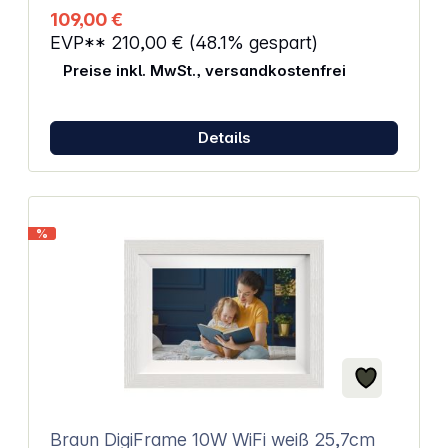
Micro-USB Wi-Fi: 802.11 b/g/n Videolänge: 15 s
109,00 €
kostenlose Smartphone-App (iOS/Android)
EVP**
210,00 €
(48.1% gespart)
Preise inkl. MwSt., versandkostenfrei
Details
%
Braun DigiFrame 10W WiFi weiß 25,7cm