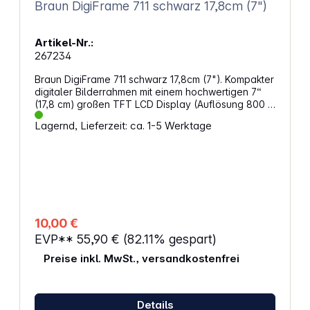
Braun DigiFrame 711 schwarz 17,8cm (7")
Artikel-Nr.:
267234
Braun DigiFrame 711 schwarz 17,8cm (7"). Kompakter
digitaler Bilderrahmen mit einem hochwertigen 7“
(17,8 cm) großen TFT LCD Display (Auflösung 800 x
480 Pixel) zur Wiedergabe Ihrer digitalen Bilder:
Lagernd, Lieferzeit: ca. 1-5 Werktage
Braun DigiFrame 711Hervorragende Ausleuchtung
durch LED-Backlight Technology. Eigenschaften:
PC-unabhängiger, digitaler Bilderrahmen in
verschiedenen trendigen Farben Hochwertiges,
digitales 7“ (17,8 cm) TFT LCD Display mit LED-
Backlight-Technik, Auflösung 800 x 480 Pixel (16:9),
Helligkeit 250 cd/m², Kontrast 400:1
Benutzerfreundliche OSD-Bildschirm-Menüführung
10,00 €
in verschiedenen Sprachen Geeignet für folgende
EVP**
55,90 €
(82.11% gespart)
Speicherkarten: SD, SDHC, MMC und für USB-
Speichersticks Unterstützt digitale Bilder im JPEG
Preise inkl. MwSt., versandkostenfrei
Format Miniaturbildanzeige als Bildvorschau
Bilddarstellung in einem, drei oder vier Fenstern mit
diversen Bildübergängen möglich Diaschau-
Funktion automatisch nach Einsetzen der
Details