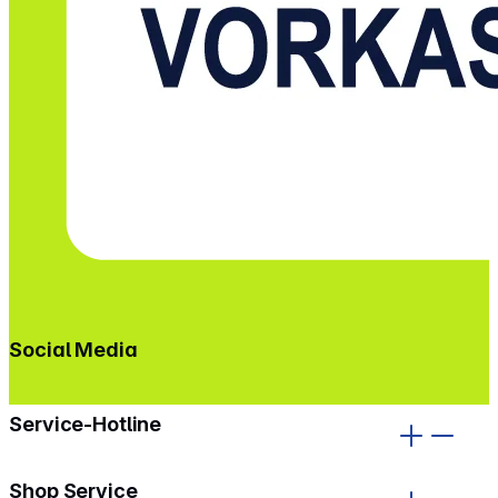
Social Media
gehe zu facebook
gehe zu instagram
Service-Hotline
Shop Service