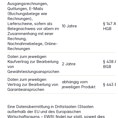
Ausgangsrechnungen,
Quittungen, E-Mails
(Buchungsbelege wie
Rechnungen),
Lieferscheine, sofern als
§ 147 A
10 Jahre
Belegnachweis vor allem im
HGB
Zusammenhang mit einer
Rechnung,
Nachnahmebelege, Online-
Rechnungen
Daten zum jeweiligen
Kaufvertrag zur Bearbeitung
§ 438 Ab
2 Jahre
von
BGB
Gewährleistungsansprüchen
Daten zum jeweiligen
abhängig vom
Vertrag zur Bearbeitung von
§ 443 
jeweiligen Produkt
Garantieansprüchen
Eine Datenübermittlung in Drittstaaten (Staaten
außerhalb der EU und des Europäischen
Wirtschaftsraums – EWR) findet nur statt, soweit dies