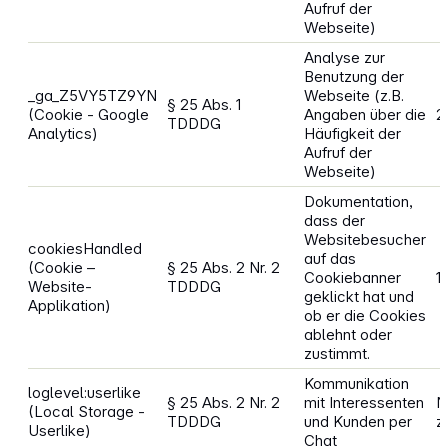
Aufruf der
Webseite)
Analyse zur
Benutzung der
_ga_Z5VY5TZ9YN
Webseite (z.B.
§ 25 Abs. 1
(Cookie - Google
Angaben über die
2
TDDDG
Analytics)
Häufigkeit der
Aufruf der
Webseite)
Dokumentation,
dass der
Websitebesucher
cookiesHandled
auf das
(Cookie –
§ 25 Abs. 2 Nr. 2
Cookiebanner
1
Website-
TDDDG
geklickt hat und
Applikation)
ob er die Cookies
ablehnt oder
zustimmt.
Kommunikation
loglevel:userlike
§ 25 Abs. 2 Nr. 2
mit Interessenten
N
(Local Storage -
TDDDG
und Kunden per
z
Userlike)
Chat