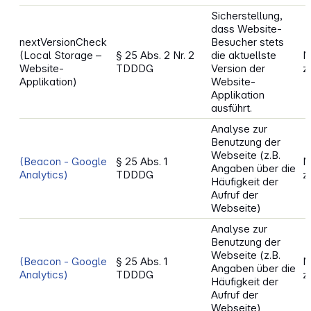
Sicherstellung,
dass Website-
nextVersionCheck
Besucher stets
(Local Storage –
§ 25 Abs. 2 Nr. 2
die aktuellste
N
Website-
TDDDG
Version der
z
Applikation)
Website-
Applikation
ausführt.
Analyse zur
Benutzung der
Webseite (z.B.
(Beacon - Google
§ 25 Abs. 1
N
Angaben über die
Analytics)
TDDDG
z
Häufigkeit der
Aufruf der
Webseite)
Analyse zur
Benutzung der
Webseite (z.B.
(Beacon - Google
§ 25 Abs. 1
N
Angaben über die
Analytics)
TDDDG
z
Häufigkeit der
Aufruf der
Webseite)