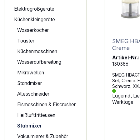
Elektrogroßgeräte
Küchenkleingeräte
Wasserkocher
Toaster
SMEG HBAC11CR 
Creme
Küchenmaschinen
Artikel-Nr.:
Wasseraufbereitung
130386
Mikrowellen
SMEG HBAC11
Set, Creme. Eigen
Standmixer
Schwarz, XXL
Zerkleinerer,
Allesschneider
Lagernd, Lief
Schneebesen XXL-Mixbecher: 1,
Werktage
Behälter aus 
Eismaschinen & Eiscrusher
Abnehmbarer
Füllmengenma
Heißluftfritteusen
(mm/oz) Ergonomischer Handgriff
Stabmixer
Spülmaschinengeeig
0,5 l Behälte
Vakuumierer & Zubehör
Aufsatzdecke