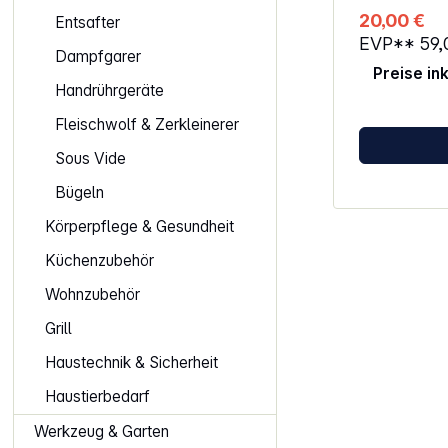
Stabmixers S-förmige Edelstahlklinge
20,00 €
Entsafter
in verschiedenen H
EVP**
59
graue Boden
Dampfgarer
Behälterdeck
Preise in
geeignet Behälter und Klinge
Handrührgeräte
spülmaschin
Schneebesen: Edelsta
Fleischwolf & Zerkleinerer
Schneebesen Kunststoffaufsatz in 
Farbe des St
Sous Vide
Spülmaschin
Aufsatz) Kartoffelstampfer:
Bügeln
Kunststoffkl
schonenden H
Körperpflege & Gesundheit
Kartoffelbrei
Küchenzubehör
gekochtem Gemüse
Zubereitung
Wohnzubehör
Kunststoffge
Stabmixers Abnehmbares Getriebe
Grill
Farbe: creme 
Haustechnik & Sicherheit
Haustierbedarf
Werkzeug & Garten