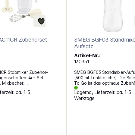
Zubehörset
SMEG BGF03 Standmixer-
Aufsatz
Artikel-Nr.:
130351
CR Stabmixer Zubehör-
SMEG BGF03 Standmixer-Aufs
schaften: 4er-Set,
(600 ml Trinkflasche). Die Sme
-Mixbecher,
To Go ist das optimale Zubehö
 Kartoffelstamper,
den Standmixer BLF03, ideal f
erzeit: ca. 1-5
Lagernd, Lieferzeit: ca. 1-5
4 l
Zubereitung von frischen Sha
Werktage
Tritan (BPA-frei)
Smoothies unterwegs. Mit eine
 Deckel
Kapazität von 600 ml und ein
rkierung in Liter
praktischen Verschlussdeckel i
sowohl funktional als auch stil
net Zerkleinerer:
Hergestellt aus BPA-freiem
r aus Tritan™ (BPA-frei)
Tritan Renew, bietet sie Langl
l in der Farbe des
und Sicherheit. Eigenschaften: