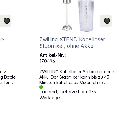
Zwilling XTEND Kabelloser
Stabmixer, ohne Akku
Artikel-Nr.:
170496
atz
ZWILLING Kabelloser Stabmixer ohne
g Bottle
Akku. Der Stabmixer kann bis zu 45
r für
Minuten kabelloses Mixen ohne
ür die
Nachladen und dabei genauso
Lagernd, Lieferzeit: ca. 1-5
kes und
kraftvoll wie ein Mixer mit Kabel.
Werktage
r
Flexibilität und LeistungDer Mixer
em
bietet drei Geschwindigkeitsstufen,
st sie
die vom Smoothie bis zum Püree alles
voll.
abdecken. Der bürstenlose BLDC-
Motor hält länger und spart durch sein
ebigkeit
Design auch Akkuladung. Dank der
Soft-Start-Funktion gibt es weniger