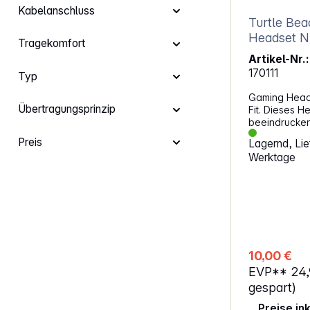
Kabelanschluss
Turtle Beac
He
Tragekomfort
Artikel-Nr.:
170111
Typ
Gaming Heads
Übertragungsprinzip
Fit. Dieses H
beeindrucken
offiziell lize
Preis
Lagernd, Lief
Switch-Famili
Werktage
Turtle Beach 
Headset ist k
Switch, Ninte
Nintendo Swi
vielseitige 
ermöglicht e
verschiedene
Klangqualitä
10,00 €
mm-Lautsprec
EVP**
24
kräftigen So
Strickpolster
gespart)
und verbess
Preise in
sorgen. Das b