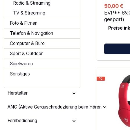
sich das He
Radio & Streaming
50,00 €
und im Etui v
EVP**
89
TV & Streaming
USB-C-Kabel 
Adapter und 
gespart)
Foto & Filmen
Smartphone und 
Preise in
Ohrpolster m
Telefon & Navigation
angenehmes Trag
mit Geräuschf
Computer & Büro
Sprachübertragung Steu
am Kabel: La
Sport & Outdoor
und Anrufannahme So
Technologie 
Spielwaren
plötzlichen L
Dynamische K
Sonstiges
automatisch 
%
an Gewicht: 165 g Maße (L x B x H):
15,5 cm x 3,2
Hersteller
ANC (Aktive Geräuschreduzierung beim Hören
Fernbedienung