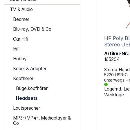
TV & Audio
Beamer
Blu-ray, DVD & Co
HP Poly B
Car Hifi
Stere
HiFi
Artikel-Nr.:
Hobby
165204
Kabel & Adapter
Stereo-Heads
5220 USB-C. 
Kopfhörer
unterwegs – 
dich durch l
Bügelkopfhörer
Lagernd, Lief
Meetings. Di
Werktage
liegen ange
Headsets
Mikrofon ble
Umgebungsge
Lautsprecher
verschiedene
du flexibel u
MP3-/MP4-, Mediaplayer &
PC, Smartpho
Co
anschließen. 