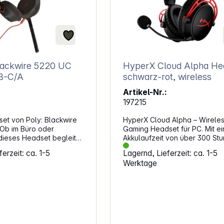
lackwire 5220 UC
HyperX Cloud Alpha He
o USB-C/A
schwarz-rot, wireless
Artikel-Nr.:
197215
et von Poly: Blackwire
HyperX Cloud Alpha – Wirele
Ob im Büro oder
Gaming Headset für PC. Mit ei
dieses Headset begleitet
Akkulaufzeit von über 300 St
ange Gespräche und
bleibst du auch bei langen G
erzeit: ca. 1-5
Lagernd, Lieferzeit: ca. 1-5
e weichen Ohrpolster
Sessions unabhängig vom Lad
Werktage
nehm an und das
Die kabellose Verbindung übe
ndet störende
GHz sorgt für stabile
räusche aus. Mit
Audioübertragung, während d
n Anschlussarten bleibst
ganz auf dein Spiel konzentrie
nd kannst das Gerät an
Ohrpolster aus Memory-Schau
ne oder Tablet
und Kunstleder sowie der
Für den Transport lässt
Aluminiumrahmen unterstützen