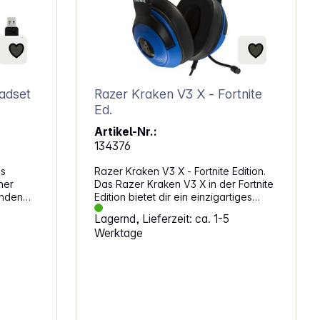
adset
Razer Kraken V3 X - Fortnite
Ed.
Artikel-Nr.:
134376
ss
Razer Kraken V3 X - Fortnite Edition.
ner
Das Razer Kraken V3 X in der Fortnite
unden
Edition bietet dir ein einzigartiges
aming-
Spielerlebnis mit dem auffälligen
Lagernd, Lieferzeit: ca. 1-5
egerät.
Design, das von der beliebten
Werktage
r 2,4
Fortnite-Welt inspiriert ist. Mit den
leistungsstarken 40-mm-Treibern und
u dich
der THX Spatial Audio-Technologie
rst. Die
tauchst du tief in die actiongeladenen
mstoff
Spielewelten ein und hörst jedes
Detail klar und präzise. Das leichte
 dich
Design und die atmungsaktiven