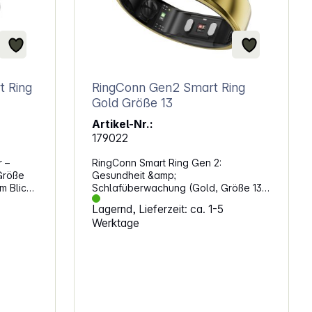
t Ring
RingConn Gen2 Smart Ring
Gold Größe 13
Artikel-Nr.:
179022
 –
RingConn Smart Ring Gen 2:
Größe
Gesundheit &amp;
m Blick
Schlafüberwachung (Gold, Größe 13).
Überwache deine Gesundheit und
Lagernd, Lieferzeit: ca. 1-5
dich
deinen Schlaf. Mit Funktionen wie
Werktage
Schlafapnoe-Erkennung,
einem
Stressmanagement und Vitalzeichen-
alität,
Tracking bietet dieser Ring
: Mit
umfassende Einblicke in deinen
nnst du
Gesundheitszustand. Schlafapnoe-
Erkennung und StressmanagementDer
eine
RingConn Smart Ring Gen 2 misst