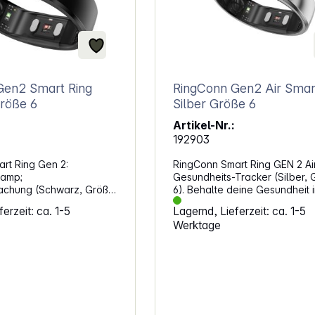
Gen2 Smart Ring
RingConn Gen2 Air Smar
röße 6
Silber Größe 6
Artikel-Nr.:
192903
rt Ring Gen 2:
RingConn Smart Ring GEN 2 Air
&amp;
Gesundheits-Tracker (Silber, 
achung (Schwarz, Größe
6). Behalte deine Gesundheit i
e deine Gesundheit und
– ganz diskret am Finger. Der
erzeit: ca. 1-5
Lagernd, Lieferzeit: ca. 1-5
. Mit Funktionen wie
RingConn GEN 2 Air begleitet 
Werktage
-Erkennung,
rund um die Uhr und liefert dir
ment und Vitalzeichen-
wertvolle Informationen zu d
et dieser Ring
körperlichen Zustand. Schlafqu
inblicke in deinen
Herzfrequenz oder Stresslevel
ustand. Schlafapnoe-
den praktischen Einblicken ka
nd StressmanagementDer
deinen Alltag bewusster
rt Ring Gen 2 misst
gestalten. Die App zeigt dir d