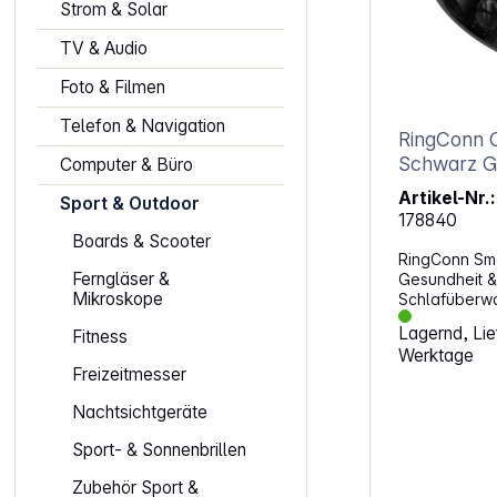
Strom & Solar
TV & Audio
Foto & Filmen
Telefon & Navigation
RingConn 
Schwarz G
Computer & Büro
Artikel-Nr.:
Sport & Outdoor
178840
Boards & Scooter
RingConn Sma
Ferngläser &
Gesundheit 
Mikroskope
Schlafüberw
6). Überwach
Lagernd, Lief
Fitness
deinen Schlaf
Werktage
Schlafapnoe
Freizeitmesser
Stressmanage
Tracking biet
Nachtsichtgeräte
umfassende E
Gesundheitsz
Sport- & Sonnenbrillen
Erkennung u
RingConn Sma
Zubehör Sport &