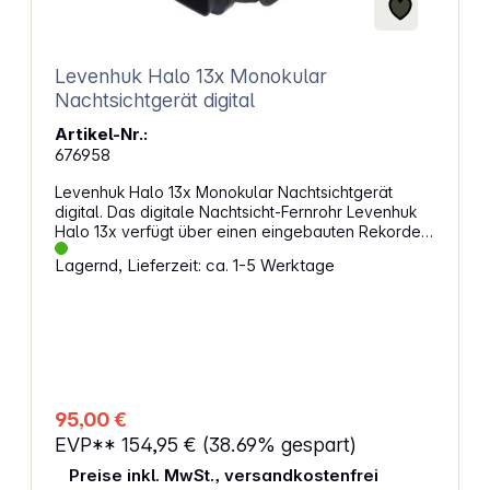
Levenhuk Halo 13x Monokular
Nachtsichtgerät digital
Artikel-Nr.:
676958
Levenhuk Halo 13x Monokular Nachtsichtgerät
digital. Das digitale Nachtsicht-Fernrohr Levenhuk
Halo 13x verfügt über einen eingebauten Rekorder
und lässt sich sowohl für die visuelle Beobachtung
Lagernd, Lieferzeit: ca. 1-5 Werktage
als auch für Foto- und Videoaufnahmen
verwenden. Das Gerät rendert in vollkommener
Dunkelheit ein schwarz-weißes Bild. Bei Tageslicht,
wenn es als normales Fernrohr verwendet wird,
erzeugt es ein Farbbild. Das Levenhuk Halo 13x ist
eine ausgezeichnete Wahl für die Nachtjagd,
Orientierungsläufe, Kriegsspiele und Patrouillen.
Eigenschaften: Digitales Nachtsichtgerät
95,00 €
Tropfwasserdichtes Gehäuse 1/4-Zoll-
EVP**
154,95 €
(38.69% gespart)
Stativgewinde Tag: Farbbild / Nacht: Schwarz Weiß
Fotoaufnahme und Videoaufzeichnung (1280 x 960
Preise inkl. MwSt., versandkostenfrei
Pixel) Vergrößerung: 13-facher optischer Zoom; 1 -