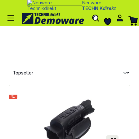
Neuware
TECHNIK
direkt
%