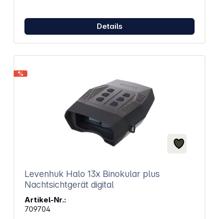
4-facher digitaler Zoom Frontlinsendurchmesser:
33,5 mm Maximale Beobachtungsdistanz: 300 m
Naheinstellgrenze: 3 m Stromversorgung: 5 AA-
Details
Batterien (nicht enthalten) Ausstattung:
Stativgewinde und Infrarotbeleuchtung Integrierte
Infrarotbeleuchtung mit 7 Helligkeitsstufen Maße:
149 x 63 x 49 mm Gewicht: 170 g
%
Levenhuk Halo 13x Binokular plus
Nachtsichtgerät digital
Artikel-Nr.:
709704