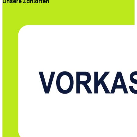
Unsere Zahlarten
nach deinem GeschmackDu steuerst die
Wiedergabe über verschiedene Modi: Wiederholen
einzelner Titel, ganzer Ordner oder zufällige
Wiedergabe. Die Lautstärke passt du direkt am
Gerät oder über die Fernbedienung an. Auch die
Aufnahme lässt sich gezielt steuern – ob einzelner
Titel, kompletter Ordner oder alle Inhalte.
Eigenschaften: Plattenspieler mit drei
Geschwindigkeiten für deine Vinylsammlung DAB+
und UKW-Radio mit automatischer Sendersuche und
Speicherplätzen CD-Player für Audio-CDs, CD-R,
CD-RW und MP3-Dateien Kassettenlaufwerk für
Wiedergabe und Aufnahme klassischer Tapes
Bluetooth-Funktion für kabelloses Musikstreaming
USB-Anschluss für Wiedergabe und Aufnahme von
Musikdateien Equalizer mit fünf Klangprofilen zur
individuellen Anpassung LCD-Display zur Anzeige
von Informationen und Einstellungen Fernbedienung
für komfortable Steuerung aus der Entfernung
Aufnahmefunktion von CD, Kassette, Schallplatte
und Bluetooth auf USB Automatische Uhrzeit- und
Datumseinstellung über DAB oder UKW Retro-
Design mit Holzgehäuse und sichtbarem
Plattenspieler Abmessungen (B x H x T): 51 x 34,5 x
21 cm Gewicht: 7,3 kg