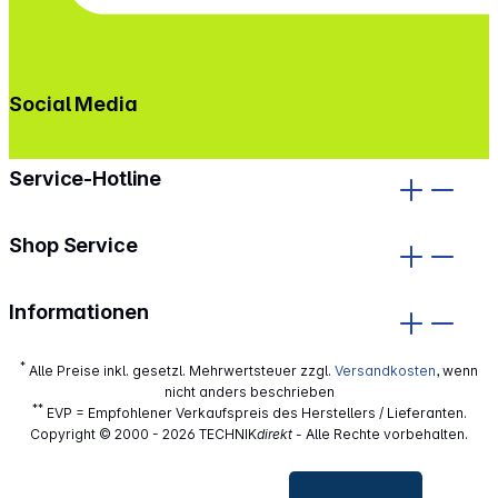
Social Media
gehe zu facebook
gehe zu instagram
Service-Hotline
Shop Service
Informationen
*
Alle Preise inkl. gesetzl. Mehrwertsteuer zzgl.
Versandkosten
, wenn
nicht anders beschrieben
**
EVP = Empfohlener Verkaufspreis des Herstellers / Lieferanten.
Copyright © 2000 - 2026 TECHNIK
direkt
- Alle Rechte vorbehalten.