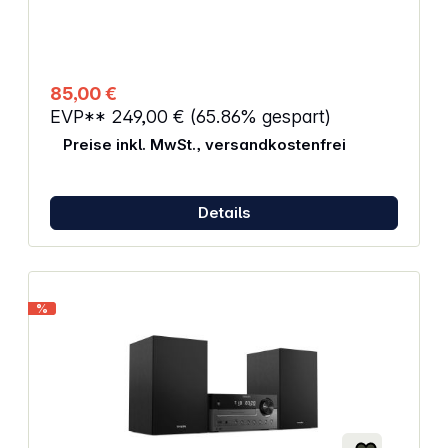
Display Diamantkeramiknadel Robuster Koffer aus
Holz Energieversorgung über 230 V Adapter
(inklusive)
85,00 €
EVP**
249,00 €
(65.86% gespart)
Preise inkl. MwSt., versandkostenfrei
Details
%