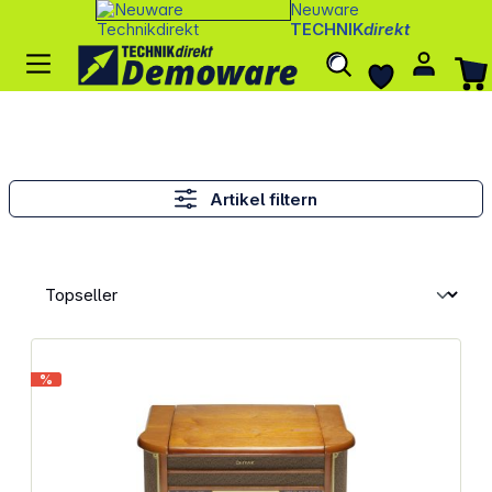
Neuware
TECHNIK
direkt
Artikel filtern
%