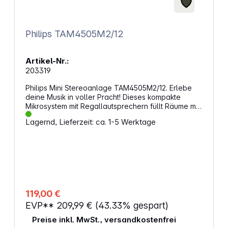
Philips TAM4505M2/12
Artikel-Nr.:
203319
Philips Mini Stereoanlage TAM4505M2/12. Erlebe
deine Musik in voller Pracht! Dieses kompakte
Mikrosystem mit Regallautsprechern füllt Räume mit
sattem 80-Watt-Sound. Dank der Unterstützung für
Lagernd, Lieferzeit: ca. 1-5 Werktage
Auracast kannst du deine Musik über kompatible
Lautsprecher im ganzen Haus übertragen.
Großartiger Stereo-Sound für alles, was du
liebstDie Bassreflex-Lautsprecher sorgen für
leistungsstarke Bässe und die 2-Wege-
Lautsprecher mit 4-Zoll-Woofern und 0,75-Zoll-
Hochtönern bieten dir einen satten Stereo-Sound.
Mit einer Ausgangsleistung von 80 Watt kannst du
119,00 €
die Lautstärke für jede Party oder einen größeren
EVP**
209,99 €
(43.33% gespart)
Raum richtig aufdrehen. Einfach zu bedienen und
vielseitigDieses Mikrosystem gibt deine gesamte
Preise inkl. MwSt., versandkostenfrei
Musik wieder, egal ob DAB+-/UKW-Radio, CD-