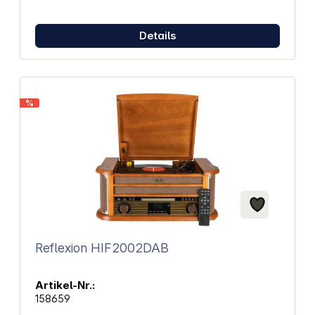
Player, USB-Anschluss oder Audioeingang. Mit
Bluetooth 5.4 und Auracast kannst du deine Musik
zu Hause streamen und die Philips Entertainment-
Details
App ermöglicht eine einfache Klangsteuerung.
Eigenschaften: 80 Watt Ausgangsleistung für
kraftvollen Sound Bassreflex-Lautsprecher für
starke Bässe 2-Wege-Lautsprecher mit 4-Zoll-
Woofern und 0,75-Zoll-Hochtönern DAB+-/UKW-
%
Radio, CD-Player, USB-Anschluss und
Audioeingang Bluetooth 5.4 und Auracast für
kabelloses Streaming Einfache Klangsteuerung
dank Philips Entertainment-App Kompaktes und
klassisches Stereodesign Abmessungen des
Hauptgeräts (B x H x T): 22 x 10,5 x 23,1 cm Gewicht
des Hauptgeräts: 1,5 kg Abmessungen des
Lautsprechers (B x H x T): 14,8 x 24 x 20,3 cm
Gewicht des Lautsprechers (pro Einheit): 1,9 kg
Reflexion HIF2002DAB
Artikel-Nr.:
158659