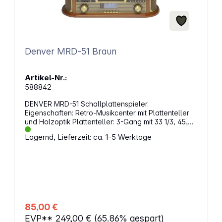
Denver MRD-51 Braun
Artikel-Nr.:
588842
DENVER MRD-51 Schallplattenspieler.
Eigenschaften: Retro-Musikcenter mit Plattenteller
und Holzoptik Plattenteller: 3-Gang mit 33 1/3, 45,
78 U/min UKW-/MW-/DAB-Radio CD und USB mit
Lagernd, Lieferzeit: ca. 1-5 Werktage
MP3-Wiedergabe Kassettenspieler USB-Aufnahme
von LP, CD und Kassette Eingebauter Verstärker 2x
2,5 W RMS AUX-Eingang (vorne) Blaues LCD-
Display Diamantkeramiknadel Robuster Koffer aus
Holz Energieversorgung über 230 V Adapter
(inklusive)
85,00 €
EVP**
249,00 €
(65.86% gespart)