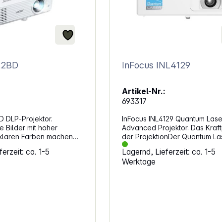
22BD
InFocus INL4129
Artikel-Nr.:
693317
 DLP‑Projektor.
InFocus INL4129 Quantum Lase
 Bilder mit hoher
Advanced Projektor. Das Kraf
klaren Farben machen
der ProjektionDer Quantum La
Sportübertragungen und
Advanced Projektor INL4129 e
erzeit: ca. 1-5
Lagernd, Lieferzeit: ca. 1-5
der Leinwand besonders
sich für verschiedene Anwen
Werktage
. Auch bei Restlicht bleibt
ist ideal für große Veranstaltu
 erkennbar, wodurch sich
Bildungseinrichtungen, Musee
r flexibel im Wohnraum
Gotteshäuser und Festinstallat
t. Die Technik ist auf
Erweiterte Konnektivität: dediz
alität und vielseitige
HDBaseT- und LAN-Anschlüss
elegt. Detailreiche
duales HDMI mit 4K Ultra HD,
in 4K‑AuflösungMit 4K
Unterstützung und die zusätzl