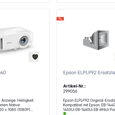
2 x HDMI 1.4, 3,5 mm Stereo-
uchse, USB-A mit
Minibuchse, USB-A für Servic
ung für Wireless-
Ausgänge: 3,5-mm-Stereo-
-D-Sub 15-polig (VGA)
Minibuchse, USB-A mit
%
amp; Steuerung: RS232
Stromversorgung für Wireless
Alle gängigen Formate
Dongle, Mini-D-Sub 15-polig 
Vernetzung &amp; Steuerung:
RS232 3D: Voll 3D Alle gängigen
Formate
560
Epson ELPLP92 Er
Artikel-Nr.:
299056
ge: Helligkeit
Epson ELPLP92 Original-Ersat
 Native
Kompatibel mit Epson: EB-1440Ui EB-
920 x 1080 (1080P)
1450Ui EB-1460Ui EB-696Ui Passend
nverhältnis: 16:9
für:EpsonEB-1440UI, EB-1450UI