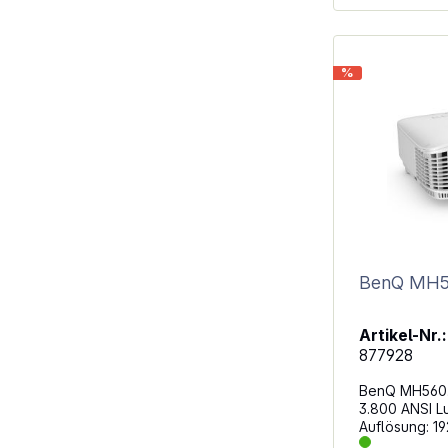
für Service Ausgänge: 3,5-mm-
Stereo-Minib
Stromversorg
Dongle, Mini
%
Vernetzung &
3D: Voll 3D 
BenQ MH
Artikel-Nr.:
877928
BenQ MH560. Anzei
3.800 ANSI Lumen
Auflösung: 1
Natives Seite