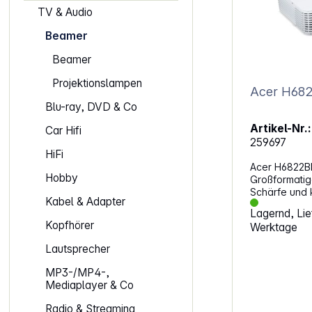
TV & Audio
Beamer
Beamer
Projektionslampen
Acer H68
Blu-ray, DVD & Co
Artikel-Nr.:
Car Hifi
259697
HiFi
Acer H6822BD
Hobby
Großformatige
Schärfe und 
Kabel & Adapter
Filmabende, 
Lagernd, Lief
Gaming auf 
Kopfhörer
Werktage
eindrucksvoll
das Bild gut
Lautsprecher
der Projekto
einsetzen läss
MP3-/MP4-,
stabile Bildqu
Mediaplayer & Co
Nutzung ausg
Darstellung 
Radio & Streaming