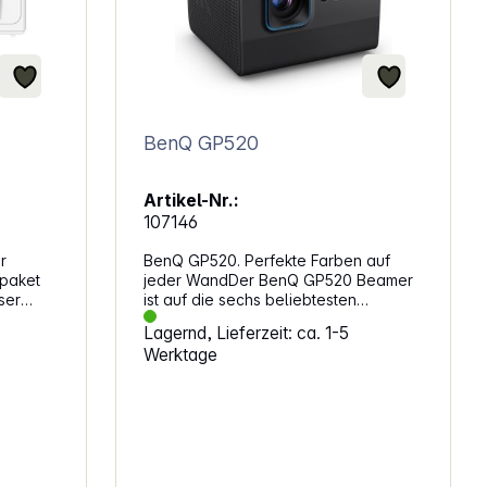
BenQ GP520
Artikel-Nr.:
107146
r
BenQ GP520. Perfekte Farben auf
tpaket
jeder WandDer BenQ GP520 Beamer
ser
ist auf die sechs beliebtesten
ignet
Wandfarben abgestimmt und sorgt für
Lagernd, Lieferzeit: ca. 1-5
dungen,
beeindruckende Bilder, die sich
Werktage
ngsorte,
perfekt an deine Wand anpassen.
n,
Brilliante Farben bei jedem
ionen.
LichtGenieße eine beeindruckende
ierte
Bildschärfe mit 2600 ANSI-Lumen,
e,
während der fortschrittliche
 HDR-
Umgebungslichtsensor die Helligkeit
iche
optimal anpasst. Konstante