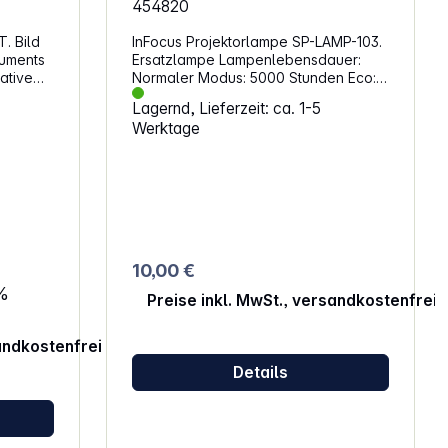
454820
T. Bild
InFocus Projektorlampe SP-LAMP-103.
ruments
Ersatzlampe Lampenlebensdauer:
Normaler Modus: 5000 Stunden Eco:
10000 Stunden Dynamisch: 15000
Lagernd, Lieferzeit: ca. 1-5
Stunden Passend für:InFocusIN119HDg,
Werktage
Screenplay SP1081HD
eich: 54
10,00 €
%
Preise inkl. MwSt., versandkostenfrei
andkostenfrei
m
Details
 0,8x ~
e Video,