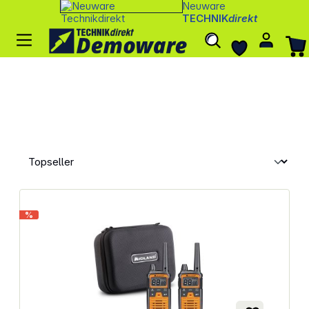
Neuware
TECHNIK
direkt
%