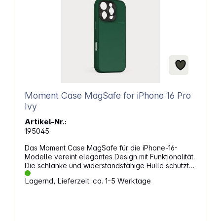
Taschenlampe Große Tasten mit
Hintergrundbeleuchtung Schnellwahltasten
Gehäuse: IP68/IP69K (staub- und wasserdicht) MIL-
STD-810H (Stoßfest) Maße &amp; Gewicht: 115,3
x 62,3 x 22,8 mm ca. 162 g
Moment Case MagSafe for iPhone 16 Pro
Ivy
Artikel-Nr.:
195045
Das Moment Case MagSafe für die iPhone-16-
Modelle vereint elegantes Design mit Funktionalität.
Die schlanke und widerstandsfähige Hülle schützt
das iPhone umfassend und verwandelt es in eine
Lagernd, Lieferzeit: ca. 1-5 Werktage
professionelle Kamera. Gefertigt aus einer robusten
TPU-Mischung und einer verstärkten Polycarbonat-
Rückseite, bietet die Schutzhülle von Moment
sowohl Stabilität als auch einen sicheren Halt. Die
weiche Mikrofaser-Innenauskleidung schützt das