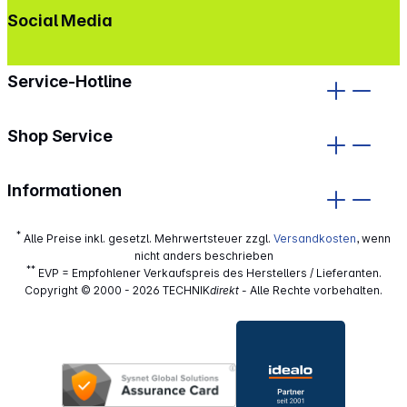
Social Media
gehe zu facebook
gehe zu instagram
Service-Hotline
Shop Service
Informationen
*
Alle Preise inkl. gesetzl. Mehrwertsteuer zzgl.
Versandkosten
, wenn
nicht anders beschrieben
**
EVP = Empfohlener Verkaufspreis des Herstellers / Lieferanten.
Copyright © 2000 - 2026 TECHNIK
direkt
- Alle Rechte vorbehalten.