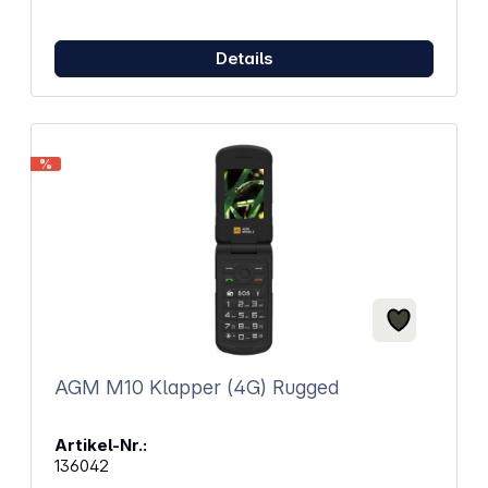
Freisprechen Automatische Batteriesparschaltung
LC Display mit Hintergrundbeleuchtung
Batteriestandsanzeige 10 wählbare Ruhtöne
Details
Schnellladegerät (3 Stunden) Vibrationsalarm
Zweikanalüberwachung Tastensperre Baby-Sitter-
Funktion Ausgangsleistung: 500 mW ERP (PMR446);
10 mW ERP (LPD) Abmessungen (H x B x T): 53 x 120
x 35 mm Farbe: schwarz / orange
%
AGM M10 Klapper (4G) Rugged
Artikel-Nr.:
136042