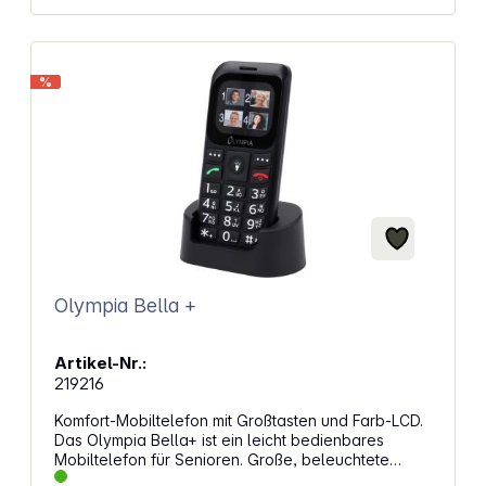
cm Gewicht Mobilteil: 130 g Abmessungen
Basisstation (B x H x T): 10,6 x 6,3 x 8,7 cm Gewicht
Basisstation: 120 g
%
Olympia Bella +
Artikel-Nr.:
219216
Komfort-Mobiltelefon mit Großtasten und Farb-LCD.
Das Olympia Bella+ ist ein leicht bedienbares
Mobiltelefon für Senioren. Große, beleuchtete
Tasten, ein gut lesbares Display und eine laute,