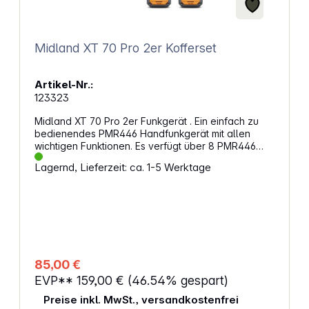
Midland XT 70 Pro 2er Kofferset
Artikel-Nr.:
123323
Midland XT 70 Pro 2er Funkgerät . Ein einfach zu
bedienendes PMR446 Handfunkgerät mit allen
wichtigen Funktionen. Es verfügt über 8 PMR446
Kanäle, sowie 69 LPD Kanäle. Für ungestörte
Lagernd, Lieferzeit: ca. 1-5 Werktage
Gespräche stehen 38 CTCSS- und 83 DCS-Töne
(Unterkanäle) zur Verfügung,
Nachrauschunterdrückung, Vox- Freisprechfunktion,
Ruf-Funktion (CALL) und Kanalsuchlauf sowie ein
alphanumerisches LC-Display. Die Leistung beträgt
500 mW ERP. Das Funkgerät verfügt über einen 2-
poligen MIC/SPK- Zubehöranschluss und einer
Micro-USB-Ladebuchse. Das Midland XT70 Pro wird
85,00 €
im 2er-Set angeboten. Eigenschaften: 32 Kanäle
EVP**
159,00 €
(46.54% gespart)
(PMR446) + 69 LPD Spritzwasserschutz: IPX4
Reichweite: Bis zu 12 km 38 CTCSS-Töne in TX und
Preise inkl. MwSt., versandkostenfrei
RX 104 DCS-Töne in TX und RX 9 VOX-Level für