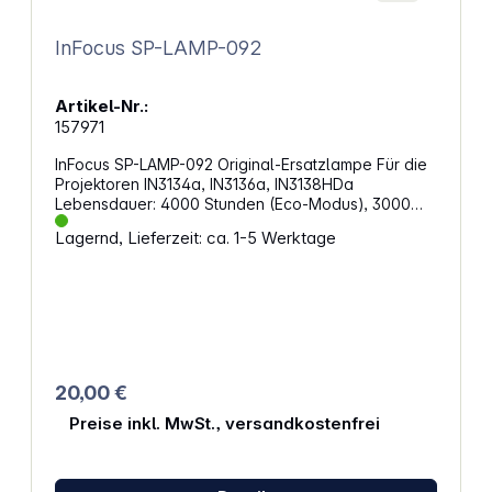
InFocus SP-LAMP-092
Artikel-Nr.:
157971
InFocus SP-LAMP-092 Original-Ersatzlampe Für die
Projektoren IN3134a, IN3136a, IN3138HDa
Lebensdauer: 4000 Stunden (Eco-Modus), 3000
Stunden (normaler Modus) Passend
Lagernd, Lieferzeit: ca. 1-5 Werktage
für:InFocusIN3134a, IN3136a, IN3138HDa
20,00 €
Preise inkl. MwSt., versandkostenfrei