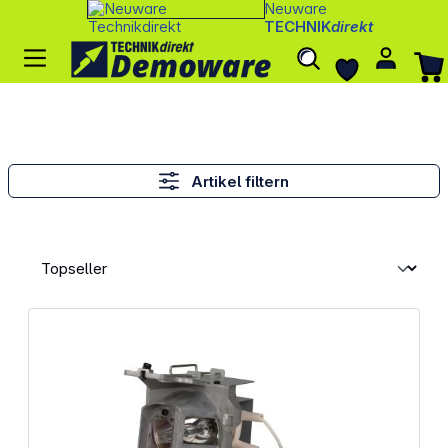
Neuware
TECHNIK
direkt
Artikel filtern