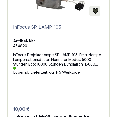
InFocus SP-LAMP-103
Artikel-Nr.:
454820
InFocus Projektorlampe SP-LAMP-103. Ersatzlampe
Lampenlebensdauer: Normaler Modus: 5000
Stunden Eco: 10000 Stunden Dynamisch: 15000
Stunden Passend für:InFocusIN119HDg, Screenplay
Lagernd, Lieferzeit: ca. 1-5 Werktage
SP1081HD
10,00 €
Preise inkl. MwSt., versandkostenfrei