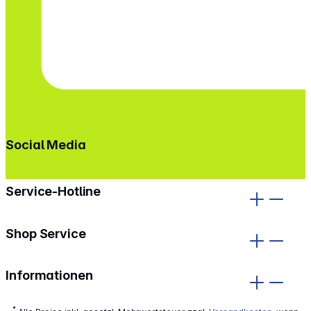
Social Media
gehe zu facebook
gehe zu instagram
Service-Hotline
Shop Service
Informationen
*