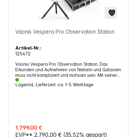
Vaonis Vespera Pro Observation Station
Artikel-Nr.:
125472
Vaonis Vespera Pro Observation Station. Das
Erkunden und Aufnehmen von Nebeln und Galaxien
muss nicht kompliziert und mühsam sein. Mit seiner
integrierten 12,5-Megapixel-Kamera und
Lagernd, Lieferzeit: ca. 1-5 Werktage
innovativen Technologien bietet Vespera Pro eine
Komplettlösung, die Ihnen den Einstieg in die
Astrofotografie ermöglicht.Egal, ob Sie ein
Anfänger oder ein erfahrener Astrofotograf sind,
Vespera Pro bietet Ihnen alles. Nehmen Sie von
Anfang an atemberaubende Bilder auf, machen Sie
schneller Fortschritte und zeigen Sie Ihr Fachwissen.
Einfacher EinstiegKeine Fachkenntnisse erforderlich!
1.799,00 €
Vespera Pro vereinfacht die Astrofotografie durch
EVP**
2.790,00 €
(35.52% gespart)
automatisches Ausrichten, Verfolgen und