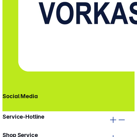
Social Media
gehe zu facebook
gehe zu instagram
Service-Hotline
Shop Service