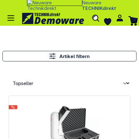
Neuware
TECHNIK
direkt
Artikel filtern
%