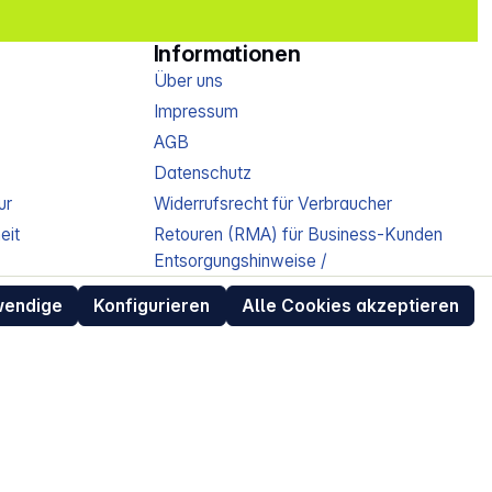
Informationen
Über uns
Impressum
AGB
Datenschutz
ur
Widerrufsrecht für Verbraucher
eit
Retouren (RMA) für Business-Kunden
Entsorgungshinweise /
Altgeräterücknahme
wendige
Konfigurieren
Alle Cookies akzeptieren
Kundeninformation / Bestellablauf
Cookie-Einstellungen
EU Data Act