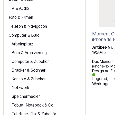
TV & Audio
Foto & Filmen
Telefon & Navigation
Moment Ca
Computer & Büro
iPhone 16 
Arbeitsplatz
Artikel-Nr.:
195045
Büro & Archivierung
Computer & Zubehör
Das Moment 
iPhone-16-Mo
Drucker & Scanner
Design mit Fu
und widersta
Lagernd, Lief
Konsole & Zubehör
das iPhone 
Werktage
verwandelt es
Netzwerk
Kamera. Gefer
TPU-Mischung
Speichermedien
Polycarbonat-
Schutzhülle
Tablet, Notebook & Co
Stabilität al
Die weiche M
Telefone, Fax & Zubehör