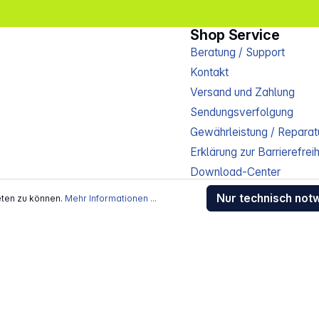
Shop Service
Beratung / Support
Kontakt
Versand und Zahlung
Sendungsverfolgung
Gewährleistung / Reparat
Erklärung zur Barrierefreih
Download-Center
Jobs
Nur technisch not
eten zu können.
Mehr Informationen ...
kosten
, wenn nicht anders beschrieben
rstellers / Lieferanten.
- Alle Rechte vorbehalten.