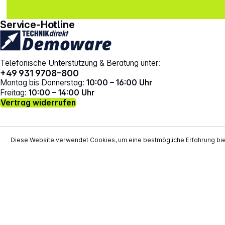
gehe zu facebook
gehe zu instagram
Service-Hotline
Telefonische Unterstützung & Beratung unter:
+49 931 9708–800
Montag bis Donnerstag:
10:00 – 16:00 Uhr
Freitag:
10:00 – 14:00 Uhr
Vertrag widerrufen
Diese Website verwendet Cookies, um eine bestmögliche Erfahrung bi
*
Alle Preise inkl. gesetzl. Mehrwertsteuer zzgl.
Versand
**
EVP = Empfohlener Verkaufspreis des He
Copyright © 2000 - 2026 TECHNIK
direkt