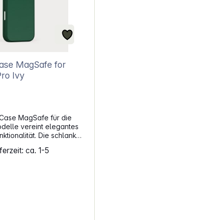
se MagSafe for
Pro Ivy
Case MagSafe für die
delle vereint elegantes
nktionalität. Die schlanke
ndsfähige Hülle schützt
erzeit: ca. 1-5
umfassend und
 in eine professionelle
tigt aus einer robusten
 und einer verstärkten
Rückseite, bietet die
 von Moment sowohl
s auch einen sicheren Halt.
ikrofaser-