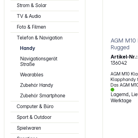
Strom & Solar
TV & Audio
Foto & Filmen
Telefon & Navigation
AGM M10 K
Rugged
Handy
Artikel-Nr.:
Navigationsgerät
136042
Straße
AGM M10 Kla
Wearables
Klapphandy f
Zubehör Handy
Das AGM M10 
widerstands
Lagernd, Lief
Zubehör Smartphone
das speziell 
Werktage
entwickelt wu
Computer & Büro
zuverlässiges
bedienendes 
Sport & Outdoor
praktischen 
als Senioren
Spielwaren
Begleiter od
überzeugt du