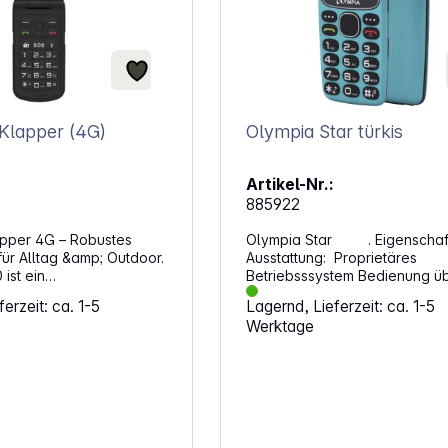
lapper (4G)
Olympia Star türkis
Artikel-Nr.:
885922
pper 4G – Robustes
Olympia Star . Eigenschaf
ür Alltag &amp; Outdoor.
Ausstattung: Proprietäres
ist ein
Betriebsssystem Bedienung über
fähiges 4G-Klapphandy,
Handy-Tastatur SIM-Kartensteckplatz:
erzeit: ca. 1-5
Lagernd, Lieferzeit: ca. 1-5
für Nutzer:innen
Nano-SIM Dual-SIM Aufteilung Dual-
Werktage
rde, die ein
SIM: 2x SIM oder 1x SIM +
, einfach zu
Speicherkarte Rufnummernspeicher:
Mobiltelefon mit
200 Polyphone Klingeltöne
Funktionen suchen. Ob
Vibrationsalarm Kalender Radio
handy, Outdoor-
Taschenlampe Taschenrechner
er Zweitgerät – das M10
Wecker Notruffunktion Integrierte
rch seine robuste
Freisprechfunktion Lautstärke extra