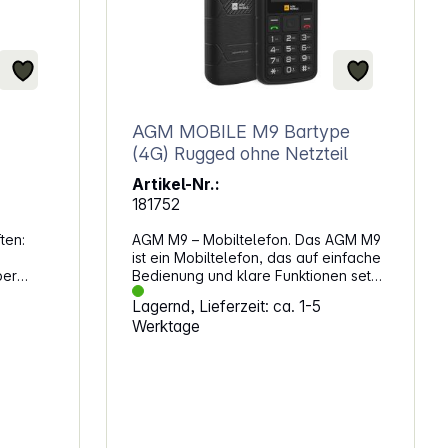
AGM MOBILE M9 Bartype
(4G) Rugged ohne Netzteil
Artikel-Nr.:
181752
ten:
AGM M9 – Mobiltelefon. Das AGM M9
ist ein Mobiltelefon, das auf einfache
Bedienung und klare Funktionen setzt.
Es eignet sich für alle, die ein
Lagernd, Lieferzeit: ca. 1-5
zuverlässiges Gerät mit solider
Werktage
Ausstattung suchen. Die Kombination
aus Dual-SIM und 4G sorgt für
flexible Nutzung im Alltag. Praktische
Kommunikation ohne UmwegeMit der
Schnellwahlfunktion erreichst du
deine Kontakte direkt. Die
ergonomische Bauweise unterstützt