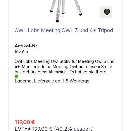
OWL Labs Meeting OWL 3 und 4+ Tripod
Artikel-Nr.:
162915
Owl Labs Meeting Owl Stativ für Meeting Owl 3 und
4+. Montiere deine Meeting Owl auf diesem Stativ
aus gebürstetem Aluminium. Es hat verstellbare
Teleskopbeine mit verschiedenen feststellbaren
Lagernd, Lieferzeit: ca. 1-5 Werktage
Winkelpositionen für eine individuelle Konfiguration.
Eigenschaften: Kompatibel mit Meeting Owl 3 und
Meeting Owl 4+ Empfohlene maximale Höhe: 1
Meter Maximale einstellbare Höhe: bis zu 190 cm
Integrierte D-Ring-Schraube für einfache
Befestigung Schraube kann von Hand oder mit
Schlitzschraubendreher festgezogen werden
Hinweis: Die Meeting Owl ist nicht im Lieferumfang
119,00 €
enthalten.
EVP**
199,00 €
(40.2% gespart)