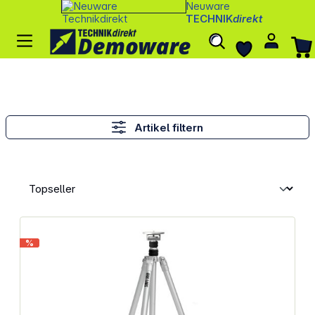
Neuware
TECHNIK
direkt
Artikel filtern
%