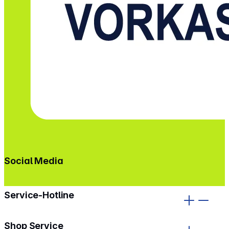
Social Media
gehe zu facebook
gehe zu instagram
Service-Hotline
Shop Service