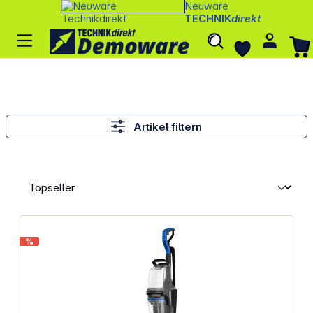
Neuware
TECHNIK
direkt
Artikel filtern
%