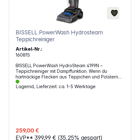
BISSELL PowerWash Hydrosteam
Teppichreiniger
Artikel-Nr.:
160815
BISSELL PowerWash HydroSteam 4199N –
Teppichreiniger mit Dampffunktion. Wenn du
hartnäckige Flecken aus Teppichen und Polstern
entfernen willst, brauchst du mehr als nur einen
Lagernd, Lieferzeit: ca. 1-5 Werktage
Staubsauger. Dieses Gerät geht tiefer – mit einer
Kombination aus Dampf, Wasser und
Reinigungsformel. So entfernst du selbst
festsitzenden Schmutz, den andere Geräte
zurücklassen. Dampf trifft TiefenreinigungZwei
Reinigungsmodi helfen dir, jede Art von
Verschmutzung zu bewältigen. Der Steam Pretreat
Mode löst eingetrocknete Flecken, bevor du mit
259,00 €
dem Steam Wash Max Mode gründlich reinigst. Die
EVP**
399,99 €
(35.25% gespart)
Kombination aus Dampftechnologie und