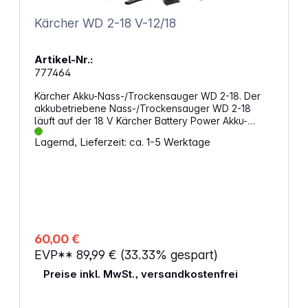
Kärcher WD 2-18 V-12/18
Artikel-Nr.:
777464
Kärcher Akku-Nass-/Trockensauger WD 2-18. Der
akkubetriebene Nass-/Trockensauger WD 2-18
läuft auf der 18 V Kärcher Battery Power Akku-
Plattform und überzeugt mit maximaler Flexibilität,
Lagernd, Lieferzeit: ca. 1-5 Werktage
kompakter Bauweise und Bewegungsfreiraum.
Gerät, der 1,8 Meter lange Saugschlauch und Clips-
Bodendüse sind optimal aufeinander abgestimmt
und beseitigen nassen, feinen oder groben
Schmutz im Handumdrehen. Zudem ist das Gerät mit
einem robusten und stoßfesten 12-Liter-
Kunststoffbehälter sowie einem Vliesfilterbeutel
ausgestattet. Die Saugschlauchaufbewahrung ist
60,00 €
platzsparend und sicher durch das Einhängen am
EVP**
89,99 €
(33.33% gespart)
Gerätekopf möglich. Weitere Features sind die
praktische Blasfunktion für Stellen, an denen
Preise inkl. MwSt., versandkostenfrei
Saugen nicht möglich ist, die Ablagefläche für
Werkzeug und Kleinteile, der Drehschalter zum
einfachen Ein- und Ausschalten des Geräts, der