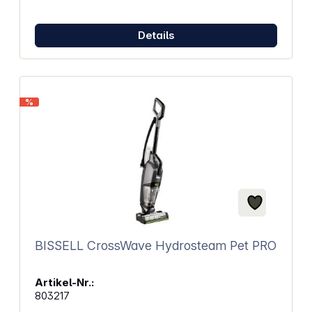
Während das 8 cm lange Fleckenwerkzeug
alltägliche Flecken einfach entfernt, lässt sich das
Gerät mit dem HydroRinse-Tool leicht reinigen. Und
Details
das Stain Trapper Tool reinigt besonders
hartnäckige tierische Verschmutzungen und
verhindert, dass diese in den Fleckenreiniger
gelangen. Eigenschaften: Leistungsstarker
Fleckenreiniger mit 750 W für die einfache und
%
schnelle Aufnahme von Verschmutzungen. Starker
Sprühnebel und leistungsstarkes Vakuum entfernen
effektiv alltägliche Verschmutzungen, Flecken von
Teppichen, Polstermöbeln, Treppen,
Autoinnenräumen und mehr. Zwei separate XL-
Tanks für sauberes und schmutziges Wasser.
Abnehmbare Tanks zum einfachen Befüllen und
Entleeren. Der eingebaute 1,5 m lange Schlauch
und das 7,5 m lange Kabel ermöglichen es Ihnen,
überall und jederzeit zu erreichen, wann und wo
Sie es brauchen. Beseitigen Sie die hartnäckigsten
BISSELL CrossWave Hydrosteam Pet PRO
Flecken und Gerüche von Haustieren mit dem Stain
Trapper Tool, der die Verschmutzungen außerhalb
des Geräts behält.
Artikel-Nr.:
803217