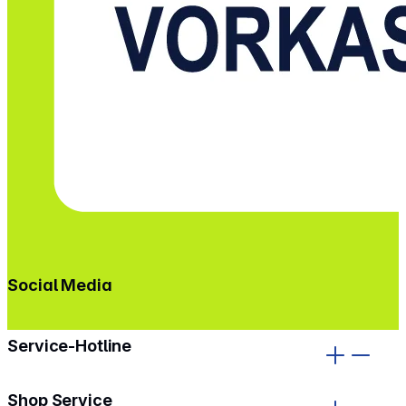
Social Media
gehe zu facebook
gehe zu instagram
Service-Hotline
Shop Service