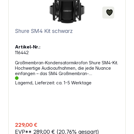
Shure SM4 Kit schwarz
Artikel-Nr.:
116442
Großmembran-Kondensatormikrofon Shure SM4-Kit.
Hochwertige Audioaufnahmen, die jede Nuance
einfangen – das SM4 Großmembran-
Kondensatormikrofon bringt Studioqualität in dein
Lagernd, Lieferzeit: ca. 1-5 Werktage
Studio. Die Doppelmembran-Technologie
ermöglicht klare Aufnahmen mit exzellenter Tiefen-
und Höhenwiedergabe, unabhängig von der
Umgebung. Klare und störungsfreie
TonaufnahmenDie integrierte Abschirmung reduziert
Störungen durch drahtlose Geräte wie
Smartphones und Router. In Kombination mit einem
Pop-Filter entstehen plosivfreie und saubere
229,00 €
Aufnahmen, die kaum Nachbearbeitung benötigen.
EVP**
289,00 €
(20.76% gespart)
Vielseitig für jede KlangquelleOb für Vocals,