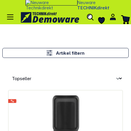
Neuware
TECHNIK
direkt
Artikel filtern
%