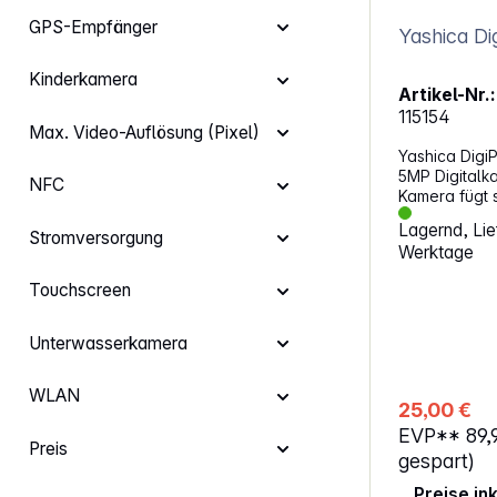
GPS-Empfänger
Kinderkamera
Artikel-Nr.:
115154
Max. Video-Auflösung (Pixel)
Yashica DigiP
5MP Digitalka
NFC
Kamera fügt s
Lebensstil ei
Lagernd, Lief
Momente mit 
Stromversorgung
Werktage
oder Ihre let
dokumentieren
Touchscreen
benutzerfreu
ihrem schlank
ideale Wahl f
Unterwasserkamera
die ihre Kreat
Komplexität e
WLAN
Ausrüstung a
25,00 €
Eigenschaften: Bildauflösung:
EVP**
89,
Max. Bildaufl
Preis
Video-Auflös
gespart)
P Naheinstellgrenze: ab 10 cm bis
Preise in
unendlich Blende: F3,2 Li-Ionen Akku: