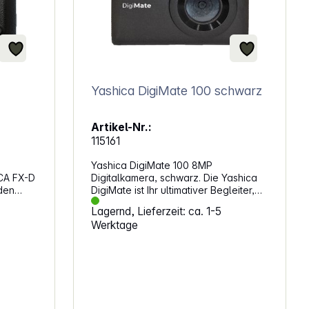
Yashica DigiMate 100 schwarz
Artikel-Nr.:
115161
Yashica DigiMate 100 8MP
CA FX-D
Digitalkamera, schwarz. Die Yashica
den
DigiMate ist Ihr ultimativer Begleiter,
ie und
um die Momente des Lebens
Lagernd, Lieferzeit: ca. 1-5
r
festzuhalten, egal ob Sie sich im
Werktage
 am
Großstadtdschungel bewegen oder
und
die freie Natur erkunden. Mit ihrem
robusten Design ist die DigiMate
.
ebenso robust wie stilvoll und damit
ideal für den Stadtbewohner und den
hen, das
abenteuerlustigen Entdecker. Die
Yashica DigiMate ist mehr als nur eine