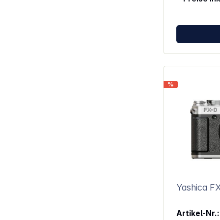
700 mAh Brennweite: 7,36 mm
Fotoformat: JPG Video Form
Speicherkart
MicroSD-Kart
Level 6) Elektronischer Zoom: 16X
USB-Anschluss: 
Anzeige: 2,4"
Ladeanschluss: USB-
Abmessungen
%
Gewicht: 113 g Hinweis: U
Ladeadapter 
Yashica F
Artikel-Nr.: