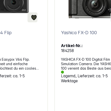
4 Flip
Yashica FX-D 100
Artikel-Nr.:
184258
 Easypix V64 Flip.
YASHICA FX-D 100 Digital Film
heit und einfache
Simulation Camera. Die YASHI
öchtest du ein cooles
100 vereint das Beste aus bei
n? Klappe einfach den
Welten: die analoge Fotograf
erzeit: ca. 1-5
Lagernd, Lieferzeit: ca. 1-5
hirm aus, drehe ihn, und
die digitale Technik. Mit diese
Werktage
n Auslöser. Mit Fotos
Kamera kannst du die Freude
4 Megapixeln und Videos
Fotografieren neu entdecken 
t du gestochen scharfe
gleichzeitig die Vorteile der
ür detailreiche
modernen Technologie nutzen
asse weit entfernte
Highlights: Sechs verschiedene Film-
em 18-fachen
Simulationen, die es ermöglic
und nutze die Anti-Shake-
Gefühl klassischer Filme