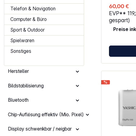
Funktion, die 
60,00 €
machen – au
Telefon & Navigation
EVP**
119
bist. Daten g
übertragenVe
Computer & Büro
gespart)
WLAN mit de
Preise in
Sport & Outdoor
deine Aufnah
direkt auf de
Spielwaren
Kanälen. Eigensc
Fotosensor fü
Sonstiges
Detailreiche 4K-V
Aufnahmen dan
Screen 18-facher Digitalzoom für
entfernte Szenen Klare 
Hersteller
durch Anti-Shake
einfache Ver
%
oder Tablet Austauschbarer Lithium-
Bildstabilisierung
Ionen-Akku Abmessungen (B x H x T):
Bluetooth
Chip-Auflösung effektiv (Mio. Pixel)
Display schwenkbar / neigbar