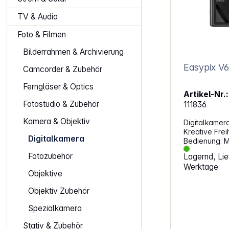
TV & Audio
Foto & Filmen
Bilderrahmen & Archivierung
Easypix V6
Camcorder & Zubehör
Ferngläser & Optics
Artikel-Nr.:
Fotostudio & Zubehör
111836
Kamera & Objektiv
Digitalkamera
Kreative Frei
Digitalkamera
Bedienung: M
Selfie mache
Fotozubehör
Lagernd, Lief
3-Zoll-Bildsc
Werktage
drücke auf de
Objektive
von bis zu 6
in 4K erhälts
Objektiv Zubehör
Ergebnisse. F
AufnahmenErf
Spezialkamera
Szenen mit d
Digitalzoom 
Stativ & Zubehör