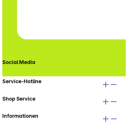
Social Media
gehe zu facebook
gehe zu instagram
Service-Hotline
Shop Service
Informationen