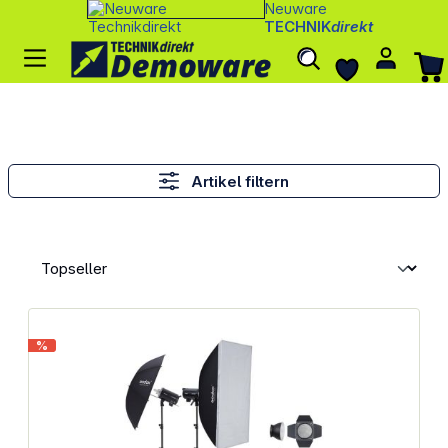
Neuware
TECHNIK
direkt
Artikel filtern
%