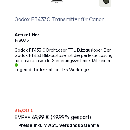
Godox FT433C Transmitter für Canon
Artikel-Nr.:
148075
Godox FT433 C Drahtloser TTL-Blitzauslöser. Der
Godox FT433 Blitzauslöser ist die perfekte Lösung
für anspruchsvolle Steuerungssysteme. Mit seiner
Fähigkeit, im 433-MHz-Frequenzband zu arbeiten,
Lagernd, Lieferzeit: ca. 1-5 Werktage
steigert er die Betriebseffizienz und Präzision
deiner Fotografie. Der FT433 ist mit Kameras von
Canon kompatibel und bietet mit seinem FR433-
Empfänger eine zuverlässige Leistung. Er wird mit
leicht austauschbaren AA-Batterien betrieben und
eignet sich hervorragend für die Verwendung mit
den Outdoor-Blitzgeräten der nächsten Generation
von Godox. Maximale SignalstabilitätDer FT433
35,00 €
nutzt das 433-MHz-Frequenzband und
EVP**
69,99 €
(49.99% gespart)
gewährleistet so selbst in anspruchsvollsten
Umgebungen eine stabile Signalübertragung. Ob
Preise inkl. MwSt., versandkostenfrei
bei großen Konferenzen, actiongeladenen