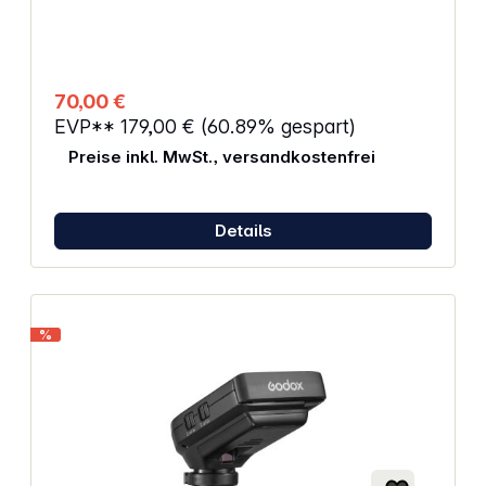
Start-Knopf drücken, beginnt Foldio 360 sich zu
drehen Das Halo Edge Lichtsystem, das im Foldio
360 integriert ist, eliminiert Ränder, um
hochqualitative 360°-Bilder zu schießen Laden Sie
Ihre Bilder hoch und teilen Sie sie auf Ihrem Blog,
70,00 €
Online-Shop oder anderen Websites Max.
EVP**
179,00 €
(60.89% gespart)
Beladung: 5 kg
Preise inkl. MwSt., versandkostenfrei
Details
%