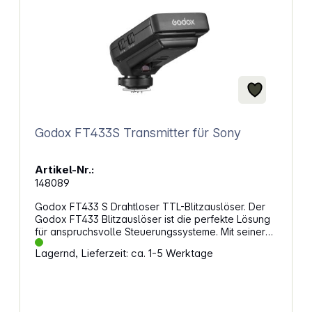
Godox FT433S Transmitter für Sony
Artikel-Nr.:
148089
Godox FT433 S Drahtloser TTL-Blitzauslöser. Der
Godox FT433 Blitzauslöser ist die perfekte Lösung
für anspruchsvolle Steuerungssysteme. Mit seiner
Fähigkeit, im 433-MHz-Frequenzband zu arbeiten,
Lagernd, Lieferzeit: ca. 1-5 Werktage
steigert er die Betriebseffizienz und Präzision
deiner Fotografie. Der FT433 ist mit Kameras von
Sony kompatibel und bietet mit seinem FR433-
Empfänger eine zuverlässige Leistung. Er wird mit
leicht austauschbaren AA-Batterien betrieben und