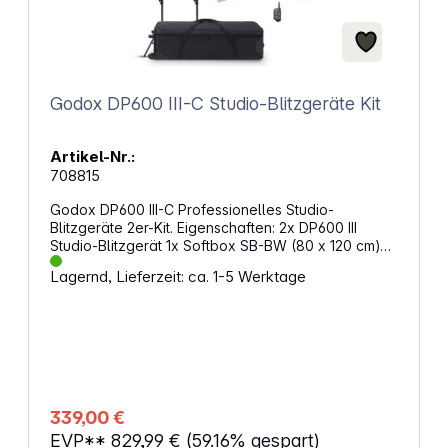
Godox DP600 III-C Studio-Blitzgeräte Kit
Artikel-Nr.:
708815
Godox DP600 III-C Professionelles Studio-
Blitzgeräte 2er-Kit. Eigenschaften: 2x DP600 III
Studio-Blitzgerät 1x Softbox SB-BW (80 x 120 cm)
2x Stativ 303 (max. 2,6 m Höhe) 1x Reflektorschirm
Lagernd, Lieferzeit: ca. 1-5 Werktage
UB-004 1x Fernbedienung Flash Trigger XT16
Standard-Reflektor Tasche Blitzleistung: max. 600
Ws Leitzahl (ISO 100): 80 Farbtemperatur: 5600 K
(+/- 200 K) Stromversorgung: 100 - 120 V / 200 -
240 V - 50 / 60 Hz Leistung: 1/64 - 1/1 Einstelllicht:
150 W Auslösemethode: Synchronisationskabel,
Test, Slave - Auslösung, drahtlos Blitzdauer:
1/2000s - 1/800s Sync-Buchse: 5 V USB - Port 5V /
339,00 €
200 mA (Nur für Godox receiver)
EVP**
829,99 €
(59.16% gespart)
Wiederaufladezeit: 1,0 s Bajonett: Bowen mount