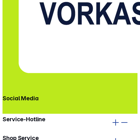
Social Media
gehe zu facebook
gehe zu instagram
Service-Hotline
Shop Service