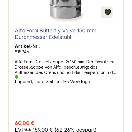
Alfa Forni Butterfly Valve 150 mm
Durchmesser Edelstahl
Artikel-Nr.:
818946
Alfa Forni Drosselklappe, Ø 150 mm. Der Einsatz mit
Drosselklappe von Alfa, beschleunigt das
Aufheizen des Ofens und hält die Temperatur in der
Brennkammer konstant. Mit diesem einfachen, aber
Lagernd, Lieferzeit: ca. 1-5 Werktage
praktischen Zubehör lässt sich der Luftstrom in der
Backkammer manuell einstellen. Anwendung:Für
den Einbau wird sie einfach über das Loch in der
Kuppel Ihres Pizzaofens gesteckt. Sobald das
Rauchrohr auch über dem Einsatz mit
Drosselklappe positioniert ist, kann der Holz- oder
Gasofen sofort gezündet werden. Drehen Sie
einfach den Knopf am Einsatz, um die Klappe in
60,00 €
eine vertikale oder horizontale Position zu
EVP**
159,00 €
(62.26% gespart)
bringen. Wenn die Klappe ganz geschlossen ist,