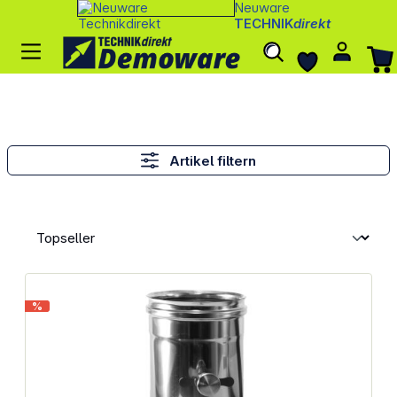
Neuware
TECHNIK
direkt
Artikel filtern
%