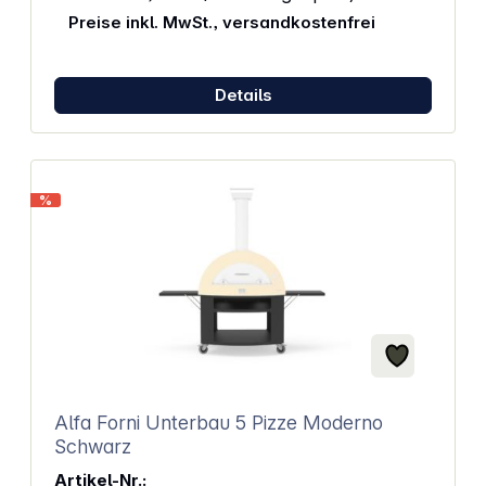
verschließt sie den Einsatz und blockiert teilweise
Preise inkl. MwSt., versandkostenfrei
den Luftdurchlass. So kann der Pizzabäcker selbst
entscheiden, ob und wann er das Aufheizen des
Ofens beschleunigen möchte.Sobald die
Betriebstemperatur erreicht ist, wird durch das
Details
Schließen der Klappe die Hitze im Ofen gehalten.
Diese Funktion ist besonders nützlich, um die Hitze
in der Backkammer konstant zu halten.Darüber
hinaus ist der Ventilknopf von Alfa mit
einer praktischen Anzeige ausgestattet. So können
%
Sie auf einen Blick erkennen, ob die Klappe offen
oder geschlossen ist. Eigenschaften: Einfach zu
installieren und anzuwenden Hergestellt aus Stahl
AISI 304 Ausgezeichnete Hitze- und
Korrosionsbeständigkeit Kompatibel mit Alfa Forni
Pizzaöfen und allen Alfa Quick- und Napoli-
Pizzaöfen Durchmesser: 150 mm
Alfa Forni Unterbau 5 Pizze Moderno
Schwarz
Artikel-Nr.: