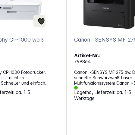
phy CP-1000 weiß
Canon i-SENSYS MF 27
Artikel-Nr.:
799864
 CP-1000 Fotodrucker.
Canon i-SENSYS MF 275 dw. 
 ist nicht im
schnelle Schwarzweiß-Laser-
 Schneller und einfacher
Multifunktionssystem Canon i
ederzeit, überall und für
MF275dw mit Faxfunktion ist id
erzeit: ca. 1-5
Lagernd, Lieferzeit: ca. 1-5
prints in Laborqualität –
kleine Büros und zu Hause.
Werktage
zeit und überall. Der
Produktivität steigern Maximie
hicke und mobile
Ihren Output durch Drucken,
etet vier Druck-Finish-
Kopieren, Scannen und Faxen
alen Passfotodruck und
Dokumenten mit einem zuverl
mann einfach zu bedienen.
Multifunktionssystem. Sparen S
mit Duplexdruck und nutzen Si
um: Unterstützte
Kompatibilität mit kleinen