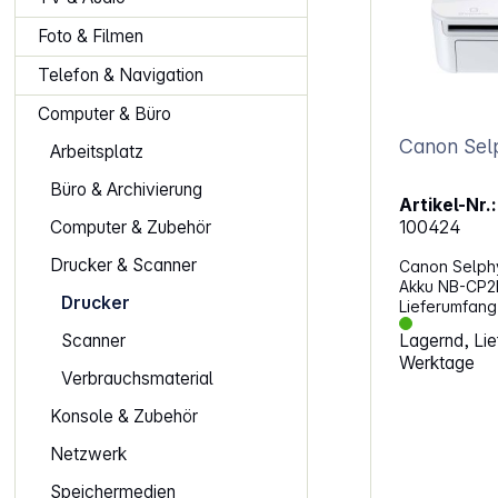
Foto & Filmen
Telefon & Navigation
Computer & Büro
Canon Sel
Arbeitsplatz
Büro & Archivierung
Artikel-Nr.:
Computer & Zubehör
100424
Drucker & Scanner
Canon Selphy
Akku NB-CP2Li
Drucker
Lieferumfang
Fotodruck – j
Scanner
Lagernd, Lief
jedermannFoto
Werktage
sofort, jeder
Verbrauchsmaterial
kompakte, sc
Fotoprinter bi
Konsole & Zubehör
Optionen, du
ist für jeder
Netzwerk
Highlights: Direktdruck von
Speichermedi
Speichermedien