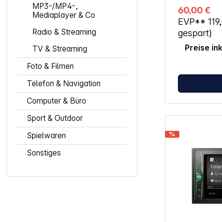
Vorverstärkeraus
MP3-/MP4-,
60,00 €
Tiefpassfilter 5-Band Equaliz
Mediaplayer & Co
EVP**
119
Dynamic Bass Enh
Sound Retriever Eingang f
Radio & Streaming
gespart)
spezifische 
Preise in
TV & Streaming
(Adapter So
Telefonstummschalt
Foto & Filmen
Drehregler Display weiß, rote
Tastenbeleucht
Telefon & Navigation
Anschlusskabel Abneh
Frontplatte, Sch
Computer & Büro
Memory
Sport & Outdoor
%
Spielwaren
Sonstiges