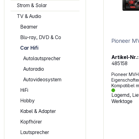
Strom & Solar
TV & Audio
Beamer
Blu-ray, DVD & Co
Pioneer 
Car Hifi
Artikel-Nr.:
Autolautsprecher
485158
Autoradio
Pioneer MVH
Autovideosystem
Eigenschaften: DAB und 
Kompatibel m
HiFi
Android und 
Lagernd, Lief
Digitalradio
Hobby
Werktage
integriert RDS, UKW/MW/LW, 24
Stationsspeicher USB (ink
Kabel & Adapter
Wiedergabe) Direkte iPod-Steueru
über USB Spotify-Steuerung für
Kopfhörer
iPhone via USB AUX-In au
Frontplatte MOSFET 50: 4x50W max.,
Lautsprecher
4x22W DIN Sinus 2 Paar Hi