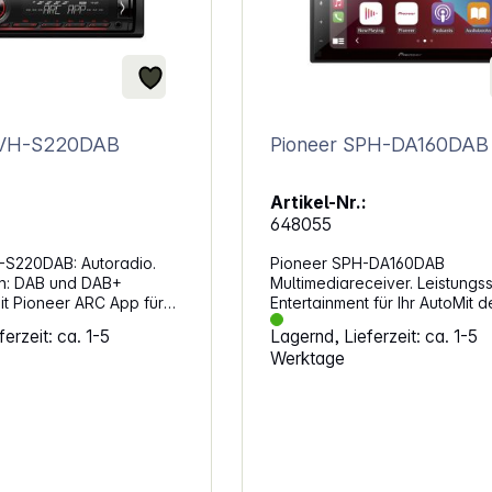
MVH-S220DAB
Pioneer SPH-DA160DAB
Artikel-Nr.:
648055
-S220DAB: Autoradio.
Pioneer SPH-DA160DAB
DAB+
Multimediareceiver. Leistungs
it Pioneer ARC App für
Entertainment für Ihr AutoMit 
iPhone per USB
DIN-Mediareceiver SPH-160D
erzeit: ca. 1-5
Lagernd, Lieferzeit: ca. 1-5
 (DAB)-Empfänger
können Sie ganz einfach über
Werktage
einziges USB-Kabel eine Ver
l. FLAC-
zu einem kompatiblen iPhone
ng
Android-Telefon herstellen, s
Sie Apple CarPlay, Android A
f der
Waze (über Android Auto ode
CarPlay) sicher und komforta
gh Volt-
den Touchscreen des Mediac