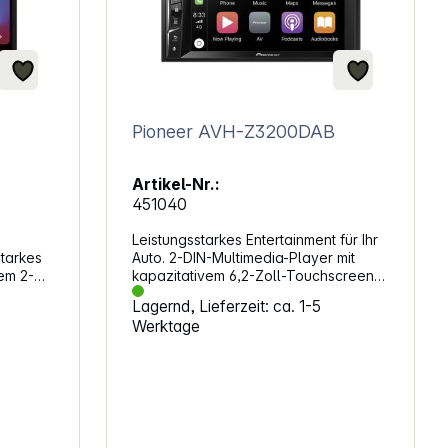
Pioneer AVH-Z3200DAB
Artikel-Nr.:
451040
Leistungsstarkes Entertainment für Ihr
starkes
Auto. 2-DIN-Multimedia-Player mit
dem 2-
kapazitativem 6,2-Zoll-Touchscreen,
AB
problemloser Smartphone-Anbindung
Lagernd, Lieferzeit: ca. 1-5
 ein
einfach über USB-Kabel - für Apple
Werktage
bindung
CarPlay, DAB/DAB+ Digitalradio,
 oder
Waze (über AppRadio Mode+),
odass
Bluetooth und einen 13-Band-
uto und
Grafikequalizer An die 2-DIN-Anlage
r Apple
AVH-Z3200DAB können Sie mit
bel über
lediglich einem USB-Kabel ein
enters
kompatibles iPhone oder Android-