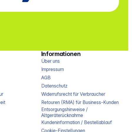
 Tick
Cinch-
ub)
 178 x
 Tick
Informationen
Über uns
Impressum
AGB
Datenschutz
ur
Widerrufsrecht für Verbraucher
eit
Retouren (RMA) für Business-Kunden
Entsorgungshinweise /
Altgeräterücknahme
Kundeninformation / Bestellablauf
Cookie-Einstellungen