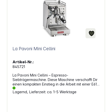
La Pavoni Mini Cellini
Artikel-Nr.:
845721
La Pavoni Mini Cellini – Espresso-
Siebträgermaschine. Diese Maschine verschafft Dir
einen kompakten Einstieg in die Arbeit mit einer E61-
Brühgruppe und richtet sich an alle, die auf wenig
Lagernd, Lieferzeit: ca. 1-5 Werktage
Platz konstante Ergebnisse erwarten. Das lackierte
Stahlgehäuse bringt Stabilität in Deinen Alltag,
während die Cool‑Touch‑Dampflanze angenehm
unterstützt. Durch die kurze Aufheizzeit eignet sich
das Modell für schnelle Abläufe. Die Montage