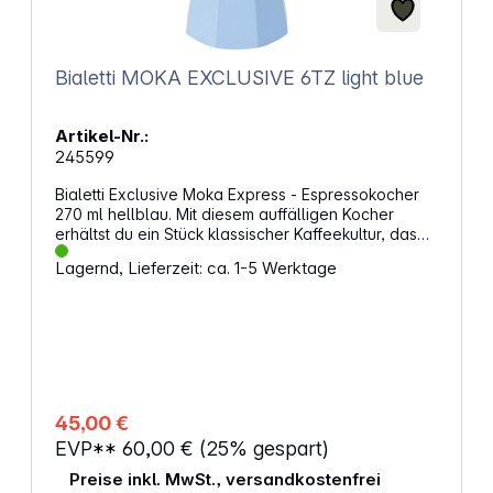
Bialetti MOKA EXCLUSIVE 6TZ light blue
Artikel-Nr.:
245599
Bialetti Exclusive Moka Express - Espressokocher
270 ml hellblau. Mit diesem auffälligen Kocher
erhältst du ein Stück klassischer Kaffeekultur, das
den Charme vergangener Jahrzehnte mit heutigem
Lagernd, Lieferzeit: ca. 1-5 Werktage
Stil verbindet. Die markante Formgebung orientiert
sich an einem bekannten Modell aus den
Sechzigern und bringt einen vertrauten Charakter
auf den Herd. Die kräftige Farbe unterstreicht den
besonderen Auftritt. Charaktervoller Retro-LookDie
überarbeitete Gestaltung greift typische Elemente
der früheren Ausführung auf und führt sie in einer
zeitgemäßen Art fort. Die achteckige Struktur und
45,00 €
der besondere Knauf bilden weiterhin zentrale
EVP**
60,00 €
(25% gespart)
Merkmale. Der neue Griff verbindet die
ursprüngliche Form mit einer zeitgerechten
Preise inkl. MwSt., versandkostenfrei
Ausrichtung. Hochwertige Details für langfristige