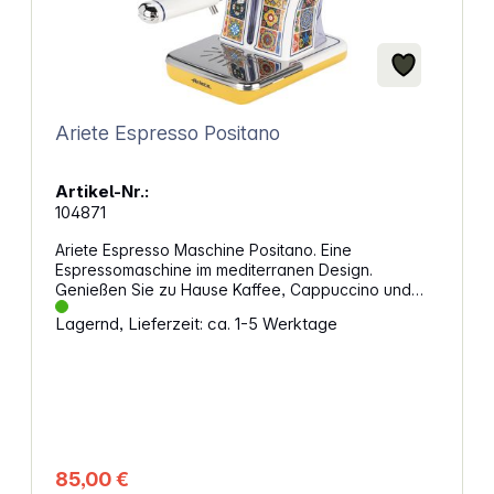
Ariete Espresso Positano
Artikel-Nr.:
104871
Ariete Espresso Maschine Positano. Eine
Espressomaschine im mediterranen Design.
Genießen Sie zu Hause Kaffee, Cappuccino und
mehr in Barista-Qualität. Eigenschaften: Designlinie:
Lagernd, Lieferzeit: ca. 1-5 Werktage
Positano - mediterranes Design Für gemahlenen
Kaffee und E.S.E.-Pads (1 bis 2 Tassen) Leistung:
850 W Pumpendruck: 15 bar Wassertankkapazität:
900 ml Milchaufschäumer Abnehmbare
Teile: Wassertank, Tropfschale und Tassenhalter
85,00 €