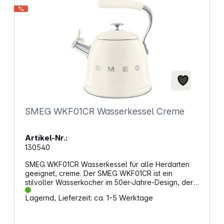
%
SMEG WKF01CR Wasserkessel Creme
Artikel-Nr.:
130540
SMEG WKF01CR Wasserkessel für alle Herdarten
geeignet, creme. Der SMEG WKF01CR ist ein
stilvoller Wasserkocher im 50er-Jahre-Design, der
mit seinen Edelstahlkomponenten überzeugt. Mit
Lagernd, Lieferzeit: ca. 1-5 Werktage
einem Fassungsvermögen von 2,3 Litern ist er ideal
für größere Haushalte oder Teerunden. Der
Wasserkocher ist kompatibel mit allen Herdarten,