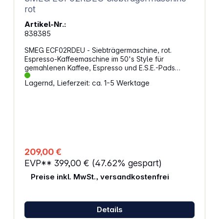
rot
Artikel-Nr.:
838385
SMEG ECF02RDEU - Siebträgermaschine, rot.
Espresso-Kaffeemaschine im 50's Style für
gemahlenen Kaffee, Espresso und E.S.E.-Pads
Eigenschaften: Brüheinheit, Siebträger und
Lagernd, Lieferzeit: ca. 1-5 Werktage
Dampflanze aus Edelstahl Gehäuse und
Gerätesockel aus Kunststoff Tassenträger:
Edelstahl Leistung: 1350 Watt Pumpendruck: 15 Bar
Kaffeelänge: regelbar Wasserhärte: regelbar
Anzeige für Wasserstand und Entkalkung
Abschaltautomatik: nach 10, 30 Min. bis 1 Stunde
Kaffeebrühtemperatur in 3 Stufen regelbar E.S.E.
Pads kompatibel Heißwasserfunktion 4 beleuchtete
209,00 €
Bedientasten Abnehmbarer Wassertank
EVP**
399,00 €
(47.62% gespart)
Abnehmbare Restwasserschale
Fassungsvermögen Wassertank: 1,1 l Durchmesser
Preise inkl. MwSt., versandkostenfrei
Siebträger: 51 mm Rutschfestes Design 1 m
Netzkabel Gerätefarbe: Rot, Hochglanz
Details