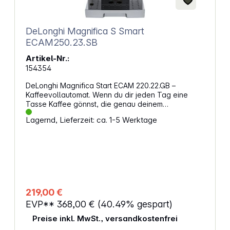
DeLonghi Magnifica S Smart
ECAM250.23.SB
Artikel-Nr.:
154354
DeLonghi Magnifica Start ECAM 220.22.GB –
Kaffeevollautomat. Wenn du dir jeden Tag eine
Tasse Kaffee gönnst, die genau deinem
Geschmack entspricht, dann ist dieses Gerät wie für
Lagernd, Lieferzeit: ca. 1-5 Werktage
dich gemacht. Mit wenigen Handgriffen bereitest du
deine Lieblingsgetränke zu – ganz gleich, ob du
morgens einen Espresso brauchst oder nachmittags
einen Caffè Freddo genießt. Individuelle
GenussmomenteDu hast die Wahl: Bohnen oder
Pulver, mild oder kräftig, heiß oder kalt. Die
Maschine passt sich deinen Vorlieben an und lässt
dir die volle Kontrolle über Menge und Intensität.
219,00 €
Auch die Milchaufschäumung gelingt dir ganz
EVP**
368,00 €
(40.49% gespart)
einfach – für Cappuccino mit feinem Schaum.
Praktische Funktionen für deinen AlltagDie
Preise inkl. MwSt., versandkostenfrei
Bedienung erfolgt über ein übersichtliches