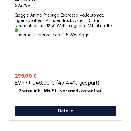
682789
Gaggia Anima Prestige Espresso Vollautomat.
Eigenschaften: Pumpendrucksystem: 15 Bar
Nennaufnahme: 1850 Watt Integrierte Milchkaraffe
mit Milchaufschäumdüse Fassungsvermögen
Lagernd, Lieferzeit: ca. 1-5 Werktage
Wassertank: 1,8 Liter Einstellbarer Wasserhärtegrad
Anzahl Bohnenbehälter: 1 Füllmenge des
Bohnenbehälters: 250 g Keramik-Mahlwerk mit
einstellbarem Mahlgrad 2 Tassen pro Brühvorgang
Einstellbare Brühtemperatur Vorbrühfunktion für ein
optimales Brühergebnis Regulierbare
Tassenfüllmenge Höhenverstellbarer
Kaffeeauslauf und -Tassenpodest Entkalkungs-
299,00 €
und Reinigungsprogramm Abnehmbare Teile nicht
EVP**
548,00 €
(45.44% gespart)
spülmaschinenfest Maße: 340 x 221 x 430 mm
Gewicht: 8,7 kg
Preise inkl. MwSt., versandkostenfrei
Details