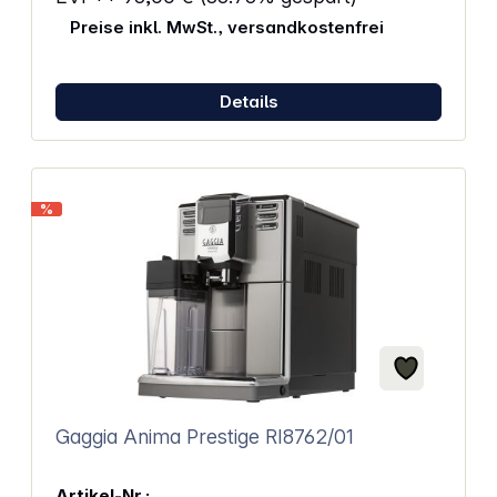
erhitzen 0,8 Liter Wasser in wenigen Minuten. Die
Preise inkl. MwSt., versandkostenfrei
automatische Abschaltung und ein
Trockenlaufschutz erhöhen die Sicherheit bei der
Nutzung. Ein Summer zeigt an, wenn das Wasser die
gewünschte Temperatur erreicht. Eigenschaften:
Details
Kabelloses Erhitzen durch Akkubetrieb Volumen von
800 ml – perfekt für unterwegs Doppelwandige
Isolierung hält Wasser warm und Oberfläche kühl
Sicheres Tragen dank integrierter Auslaufsperrtaste
Kocht Wasser in ca. 8 Minuten (23°C
%
Starttemperatur) Trockenlaufschutz und
automatische Abschaltung für zusätzliche Sicherheit
Abmessungen (BxHxT): 26,3 x 30,7 x 23,3 cm
Gewicht: 2,7 – 3,4 kg Akkus nicht im Lieferumfang
Gaggia Anima Prestige RI8762/01
Artikel-Nr.: