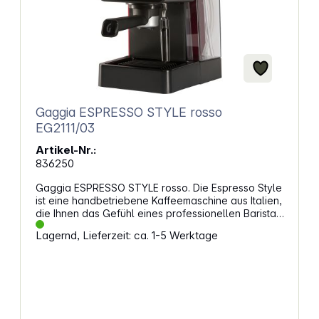
Gaggia ESPRESSO STYLE rosso
EG2111/03
Artikel-Nr.:
836250
Gaggia ESPRESSO STYLE rosso. Die Espresso Style
ist eine handbetriebene Kaffeemaschine aus Italien,
die Ihnen das Gefühl eines professionellen Barista-
Erlebnisses im eigenen Zuhause ermöglicht. Der
Lagernd, Lieferzeit: ca. 1-5 Werktage
ergonomische Siebträger erlaubt eine ideale
Pressung des Kaffeepulvers. Die Maschine ist mit
einem exklusiven POD SYSTEM Filter ausgestattet,
welcher sowohl für gemahlenen Kaffee als auch
Kaffeepads geeignet ist und eine perfekte Crema
erzeugen kann. Sie verfügt über eine Funktion zur
Vorbrühung, bei der das Kaffeemehl vor dem