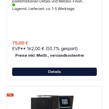
pastellfarbenen Details und Metallic-Finish.
Genießen Sie Kaffee, Cappuccino und mehr zu
Lagernd, Lieferzeit: ca. 1-5 Werktage
Hause in Barista-Qualität. Eigenschaften: Für
gemahlenen Kaffee und E.S.E.-Pads (1 bis 2 Tassen)
Leistung: 850 W Pumpendruck: 15 bar
Wassertankkapazität: 900 ml Milchaufschäumer
Abnehmbare Teile: Wassertank, Tropfschale und
Tassenhalter
75,00 €
EVP**
162,00 €
(53.7% gespart)
Preise inkl. MwSt., versandkostenfrei
Details
%