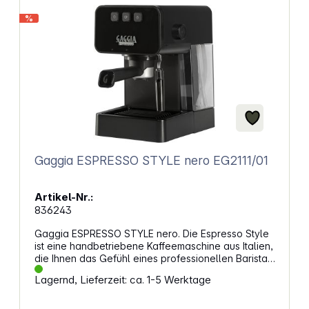
%
Gaggia ESPRESSO STYLE nero EG2111/01
Artikel-Nr.:
836243
Gaggia ESPRESSO STYLE nero. Die Espresso Style
ist eine handbetriebene Kaffeemaschine aus Italien,
die Ihnen das Gefühl eines professionellen Barista-
Erlebnisses im eigenen Zuhause ermöglicht. Der
Lagernd, Lieferzeit: ca. 1-5 Werktage
ergonomische Siebträger erlaubt eine ideale
Pressung des Kaffeepulvers. Die Maschine ist mit
einem exklusiven POD SYSTEM Filter ausgestattet,