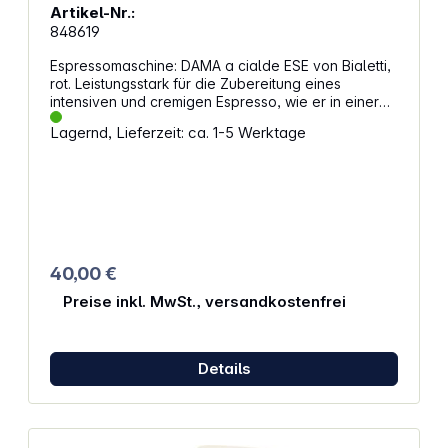
Artikel-Nr.:
848619
Espressomaschine: DAMA a cialde ESE von Bialetti,
rot. Leistungsstark für die Zubereitung eines
intensiven und cremigen Espresso, wie er in einer
italienischen Bar serviert wird. Nachhaltig dank der
Lagernd, Lieferzeit: ca. 1-5 Werktage
Verwendung von recyceltem Kunststoff und der
kompostierbaren ESE-Pads. Einfach, handlich und
leicht zu reinigen. Highlights: Horizontale Dosierung
für bessere Extraktion All-in-One-Taste mit LED für
einfache Bedienung Eigenschaften: Spannung: 220
- 240 V 50 - 60 Hz Leistung: 1450 W Dosierung:
Start &amp; Stop Herausnehmbare Pod-Schublade
Abnehmbarer Becherhalter Automatische
40,00 €
Abschaltung: ca. 9 Minuten Tankinhalt: 0,40 L
Pumpendruck: 15 Bar Kessel: Thermoblock-System
Preise inkl. MwSt., versandkostenfrei
für einen heißen Espresso Farbe: rot
Details