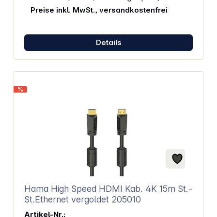
akustische Instrumente oder laute Klangquellen wie
Preise inkl. MwSt., versandkostenfrei
Verstärker – mit einem maximalen Schalldruckpegel
von 140 dB und einer Nierencharakteristik eignet
sich das Mikrofon perfekt für unterschiedlichste
Aufnahmesituationen. Eigenschaften: 1-Zoll
Details
Doppelmembran für klare Tiefen und sanfte Höhen
HF-Abschirmung sorgt für störungsfreie Aufnahmen
Mit Pop-Filter für präzise und plosivfreie Resultate
Hoher Schalldruckpegel (max. 140 dB) für
vielseitige Einsatzmöglichkeiten Nierencharakteristik
%
zur gezielten Klangaufnahme und Reduzierung von
Nebengeräuschen Abmessungen (BxHxT): 5 x 15 x
3 cm Gewicht: 463 g
Hama High Speed HDMI Kab. 4K 15m St.-
St.Ethernet vergoldet 205010
Artikel-Nr.: