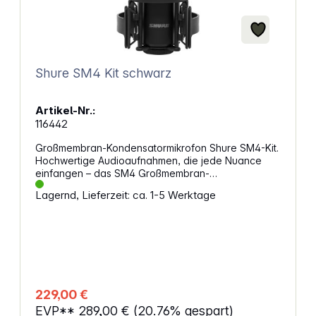
Shure SM4 Kit schwarz
Artikel-Nr.:
116442
Großmembran-Kondensatormikrofon Shure SM4-Kit.
Hochwertige Audioaufnahmen, die jede Nuance
einfangen – das SM4 Großmembran-
Kondensatormikrofon bringt Studioqualität in dein
Lagernd, Lieferzeit: ca. 1-5 Werktage
Studio. Die Doppelmembran-Technologie
ermöglicht klare Aufnahmen mit exzellenter Tiefen-
und Höhenwiedergabe, unabhängig von der
Umgebung. Klare und störungsfreie
TonaufnahmenDie integrierte Abschirmung reduziert
Störungen durch drahtlose Geräte wie
Smartphones und Router. In Kombination mit einem
Pop-Filter entstehen plosivfreie und saubere
229,00 €
Aufnahmen, die kaum Nachbearbeitung benötigen.
EVP**
289,00 €
(20.76% gespart)
Vielseitig für jede KlangquelleOb für Vocals,