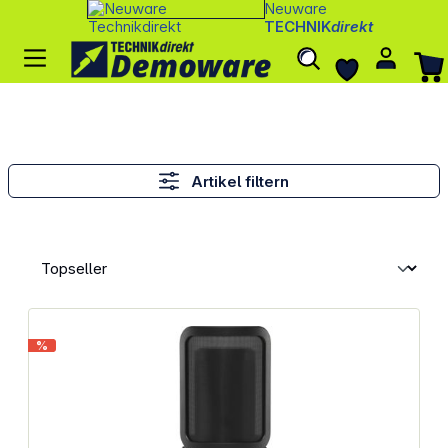
Neuware
TECHNIK
direkt
Artikel filtern
%