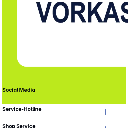
Social Media
gehe zu facebook
gehe zu instagram
Service-Hotline
Shop Service