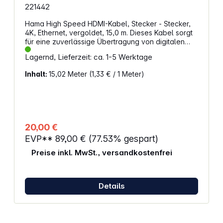
221442
Hama High Speed HDMI-Kabel, Stecker - Stecker,
4K, Ethernet, vergoldet, 15,0 m. Dieses Kabel sorgt
für eine zuverlässige Übertragung von digitalen
Audio- und Videodaten in hoher Qualität. Mit seiner
Lagernd, Lieferzeit: ca. 1-5 Werktage
Länge von 15 Metern eignet es sich für
Verbindungen zwischen Geräten wie Blu-ray-
Inhalt:
15,02 Meter
(1,33 € / 1 Meter)
Player, Receiver und Fernseher, ohne zusätzliche
Audiokabel. Die vergoldeten Stecker und die
geschirmte Bauweise tragen zu einer stabilen
Signalübertragung bei. Eigenschaften: Unterstützt
Ultra-HD-Auflösung bis 4096 x 2160 für detailreiche
Bildqualität Audiorückkanal ermöglicht die
20,00 €
Signalübertragung ohne separates Audiokabel
EVP**
89,00 €
(77.53% gespart)
Vergoldete Stecker reduzieren
Übergangswiderstände für eine sichere Verbindung
Preise inkl. MwSt., versandkostenfrei
Geschirmte Leitungen und Ferritkern minimieren
Störungen für klare Wiedergabe Ethernet-Kanal
erleichtert Netzwerkverbindungen über HDMI 3D-
Übertragung und hohe Datenrate von bis zu 10,2
Details
Gbit/s für moderne Standards