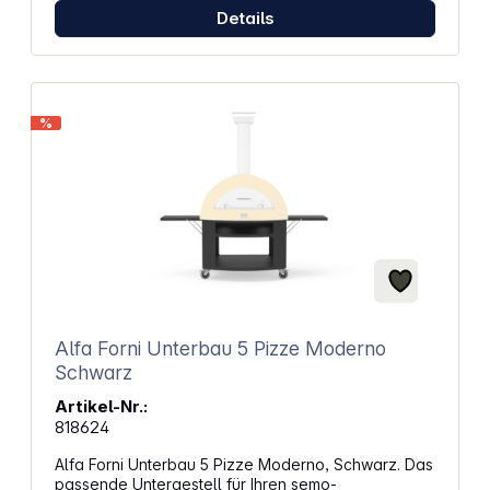
Timer mit Endsignal Doppelverglaste Tür für
Details
bessere Wärmespeicherung Mit Edelstahl-Grillrost
und Aluminium-Backblech Temperaturanzeige mit
Bereitschaftsleuchte Abmessungen (BxHxT): 37 x 21
x 31 cm Gewicht: 3,38 kg
%
Alfa Forni Unterbau 5 Pizze Moderno
Schwarz
Artikel-Nr.:
818624
Alfa Forni Unterbau 5 Pizze Moderno, Schwarz. Das
passende Untergestell für Ihren semo-