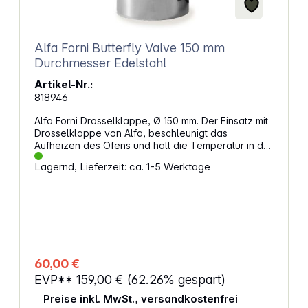
Alfa Forni Butterfly Valve 150 mm
Durchmesser Edelstahl
Artikel-Nr.:
818946
Alfa Forni Drosselklappe, Ø 150 mm. Der Einsatz mit
Drosselklappe von Alfa, beschleunigt das
Aufheizen des Ofens und hält die Temperatur in der
Brennkammer konstant. Mit diesem einfachen, aber
Lagernd, Lieferzeit: ca. 1-5 Werktage
praktischen Zubehör lässt sich der Luftstrom in der
Backkammer manuell einstellen. Anwendung:Für
den Einbau wird sie einfach über das Loch in der
Kuppel Ihres Pizzaofens gesteckt. Sobald das
Rauchrohr auch über dem Einsatz mit
Drosselklappe positioniert ist, kann der Holz- oder
Gasofen sofort gezündet werden. Drehen Sie
einfach den Knopf am Einsatz, um die Klappe in
60,00 €
eine vertikale oder horizontale Position zu
EVP**
159,00 €
(62.26% gespart)
bringen. Wenn die Klappe ganz geschlossen ist,
verschließt sie den Einsatz und blockiert teilweise
Preise inkl. MwSt., versandkostenfrei
den Luftdurchlass. So kann der Pizzabäcker selbst