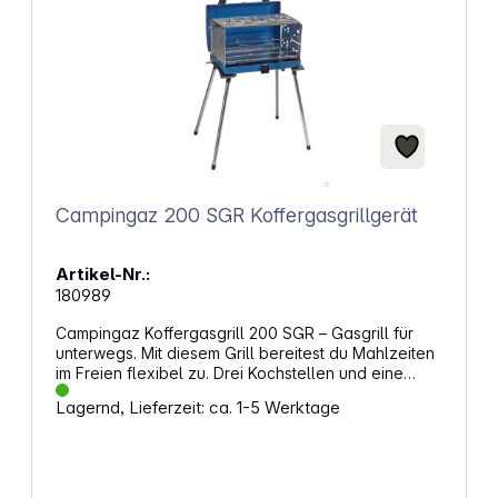
Campingaz 200 SGR Koffergasgrillgerät
Artikel-Nr.:
180989
Campingaz Koffergasgrill 200 SGR – Gasgrill für
unterwegs. Mit diesem Grill bereitest du Mahlzeiten
im Freien flexibel zu. Drei Kochstellen und eine
separate Grillfläche geben dir die Möglichkeit,
Lagernd, Lieferzeit: ca. 1-5 Werktage
gleichzeitig Wasser zu erhitzen, Beilagen zu
kochen und Fleisch oder Fisch zu grillen. Alles lässt
sich nach dem Einsatz kompakt zusammenklappen
und als Koffer transportieren. Kochen und Grillen in
einemDie Hitze kommt von oben, sodass Fett und