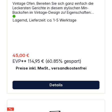
Vintage Ofen. Bereiten Sie sich ganz einfach die
Leckersten Gerichte in diesem stylischen Min-
Backofen im Vintage-Design zu! Eigenschaften:
Kapazität: 18 l Leistung: 1380 Watt Edelstahlgrill
Lagernd, Lieferzeit: ca. 1-5 Werktage
Aluminiumschale 3 Kochpositionen 60-Minuten-
Timer Doppelglas Einstellbarer Temperatur von bis
zu 230 ° C
45,00 €
EVP**
114,95 €
(60.85% gespart)
Preise inkl. MwSt., versandkostenfrei
Details
%