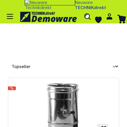
Neuware
TECHNIK
direkt
%