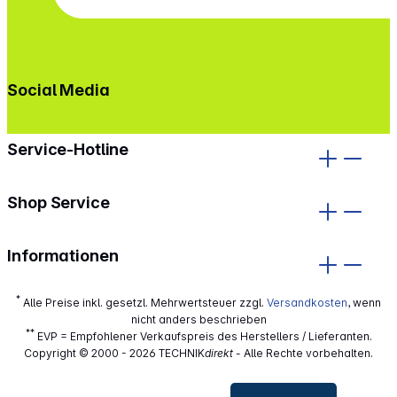
Social Media
gehe zu facebook
gehe zu instagram
Service-Hotline
Shop Service
Informationen
*
Alle Preise inkl. gesetzl. Mehrwertsteuer zzgl.
Versandkosten
, wenn
nicht anders beschrieben
**
EVP = Empfohlener Verkaufspreis des Herstellers / Lieferanten.
Copyright © 2000 - 2026 TECHNIK
direkt
- Alle Rechte vorbehalten.