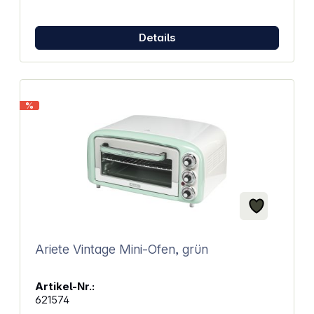
entscheiden, ob und wann er das Aufheizen des
Ofens beschleunigen möchte.Sobald die
Betriebstemperatur erreicht ist, wird durch das
Details
Schließen der Klappe die Hitze im Ofen gehalten.
Diese Funktion ist besonders nützlich, um die Hitze
in der Backkammer konstant zu halten.Darüber
hinaus ist der Ventilknopf von Alfa mit
einer praktischen Anzeige ausgestattet. So können
%
Sie auf einen Blick erkennen, ob die Klappe offen
oder geschlossen ist. Eigenschaften: Einfach zu
installieren und anzuwenden Hergestellt aus Stahl
AISI 304 Ausgezeichnete Hitze- und
Korrosionsbeständigkeit Kompatibel mit Alfa Forni
Pizzaöfen und allen Alfa Quick- und Napoli-
Pizzaöfen Durchmesser: 150 mm
Ariete Vintage Mini-Ofen, grün
Artikel-Nr.:
621574