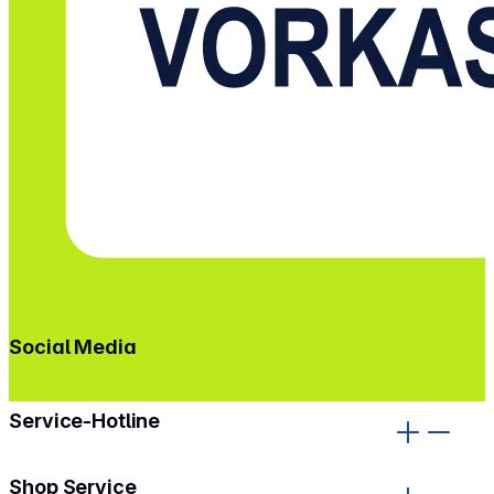
Social Media
gehe zu facebook
gehe zu instagram
Service-Hotline
Shop Service