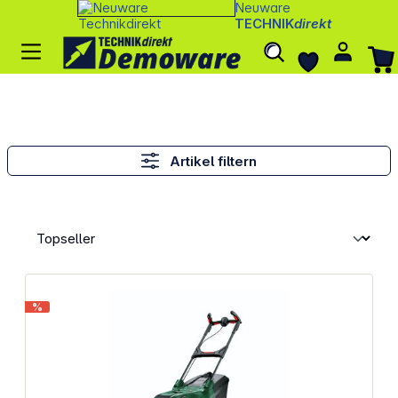
Neuware
TECHNIK
direkt
Artikel filtern
%