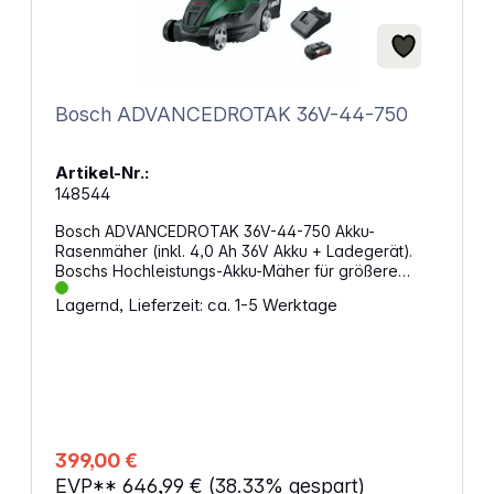
Bosch ADVANCEDROTAK 36V-44-750
Artikel-Nr.:
148544
Bosch ADVANCEDROTAK 36V-44-750 Akku-
Rasenmäher (inkl. 4,0 Ah 36V Akku + Ladegerät).
Boschs Hochleistungs-Akku-Mäher für größere
RasenflächenHalte große Rasenflächen gepflegt
Lagernd, Lieferzeit: ca. 1-5 Werktage
und spare Zeit mit der kraftvollen, effizienten 44-
cm-Schnittleistung des Akku-Mähers
AdvancedRotak 36V-44-750 von Bosch. Dieser
robuste Rasenmäher mit bürstenlosem Motor für
eine ausgezeichnete Mähleistung und eine längere
Lebensdauer wurde für optimales Schneiden von
langem oder kurzem Gras entwickelt. Mehrere
Funktionen sorgen für müheloses und bequemes
399,00 €
Mähen; Ergoflex-Handgriffe ermöglichen
EVP**
646,99 €
(38.33% gespart)
bequemes Manövrieren, und für die