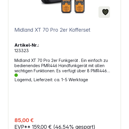
Midland XT 70 Pro 2er Kofferset
Artikel-Nr.:
123323
Midland XT 70 Pro 2er Funkgerät . Ein einfach zu
bedienendes PMR446 Handfunkgerät mit allen
wichtigen Funktionen. Es verfügt über 8 PMR446
Kanäle, sowie 69 LPD Kanäle. Für ungestörte
Lagernd, Lieferzeit: ca. 1-5 Werktage
Gespräche stehen 38 CTCSS- und 83 DCS-Töne
(Unterkanäle) zur Verfügung,
Nachrauschunterdrückung, Vox- Freisprechfunktion,
Ruf-Funktion (CALL) und Kanalsuchlauf sowie ein
alphanumerisches LC-Display. Die Leistung beträgt
500 mW ERP. Das Funkgerät verfügt über einen 2-
poligen MIC/SPK- Zubehöranschluss und einer
Micro-USB-Ladebuchse. Das Midland XT70 Pro wird
85,00 €
im 2er-Set angeboten. Eigenschaften: 32 Kanäle
EVP**
159,00 €
(46.54% gespart)
(PMR446) + 69 LPD Spritzwasserschutz: IPX4