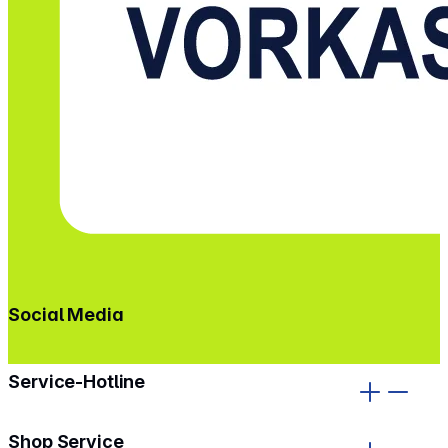
Social Media
gehe zu facebook
gehe zu instagram
Service-Hotline
Shop Service