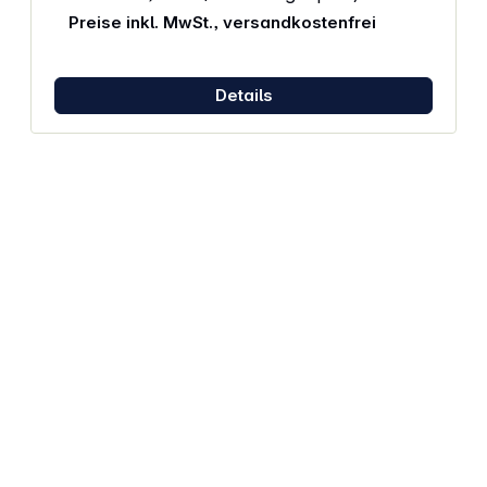
Reichweite: Bis zu 12 km 38 CTCSS-Töne in TX und
Preise inkl. MwSt., versandkostenfrei
RX 104 DCS-Töne in TX und RX 9 VOX-Level für
Freisprechen Automatische Batteriesparschaltung
LC Display mit Hintergrundbeleuchtung
Batteriestandsanzeige 10 wählbare Ruhtöne
Details
Schnellladegerät (3 Stunden) Vibrationsalarm
Zweikanalüberwachung Tastensperre Baby-Sitter-
Funktion Ausgangsleistung: 500 mW ERP (PMR446);
10 mW ERP (LPD) Abmessungen (H x B x T): 53 x 120
x 35 mm Farbe: schwarz / orange