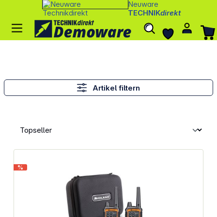
Neuware
TECHNIK
direkt
Artikel filtern
%