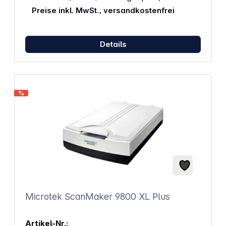
dpi von einem Foto oder Dokument ist in nur ca. 8
Preise inkl. MwSt., versandkostenfrei
Sekunden erstellt - das ist der Canon LiDE
Technologie zu verdanken. Platzsparendes Design:
Der Halter für senkrechte Aufstellung und
Bedienung spart wertvollen Platz auf dem
Details
Schreibtisch. Das schicke Design des kompakten
Scanners fügt sich in jede Heim- oder
Büroumgebung ein. Noch mehr Präzision:
Hochwertige und präzise Scans auf Knopfdruck.
Auch umfangreiche Dokumente mit einer Dicke von
%
bis zu 21 mm lassen sich dank des Z-Scharniers
einfach scannen. Eigenschaften: Scan-Auflösung:
4.800 x 4.800 dpi Auto Scan Auto Document Fix und
Auto Photo Fix EZ Buttons: 5x Scan-Buttons (2x PDF,
Autoscan, Copy, Send) Scan to Cloud
Stromversorgung über USB Typ-C Upright
Scanning: Halter für senkrechte Aufstellung und
Bedienung Z-Scharnier
Microtek ScanMaker 9800 XL Plus
Artikel-Nr.: