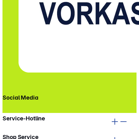
Social Media
gehe zu facebook
gehe zu instagram
Service-Hotline
Shop Service