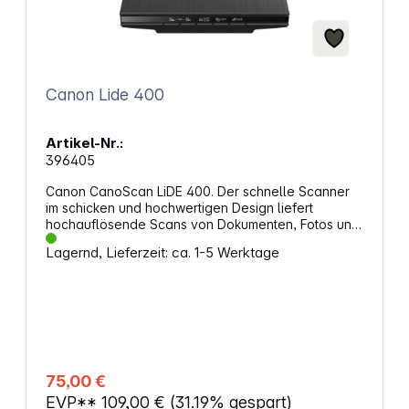
Canon Lide 400
Artikel-Nr.:
396405
Canon CanoScan LiDE 400. Der schnelle Scanner
im schicken und hochwertigen Design liefert
hochauflösende Scans von Dokumenten, Fotos und
Büchern. Erstklassiger Scanner mit hoher
Lagernd, Lieferzeit: ca. 1-5 Werktage
Geschwindigkeit und Qualität im schicken DesignEin
Premium-Flachbettscanner mit hoher
Geschwindigkeit und einer hochauflösenden
Scanfunktion, der Platz, Energie und Zeit spart. Das
schicke Design, die kompakten Abmessungen und
die Möglichkeit zur senkrechten Aufstellung und
Bedienung sowie die Stromversorgung über ein
USB Typ-C-Kabel sind ideal für den Einsatz
75,00 €
Zuhause oder im Büro. Beeindruckend schnell und
EVP**
109,00 €
(31.19% gespart)
scharf: Ein hochauflösender Scan in 4.800 x 4.800