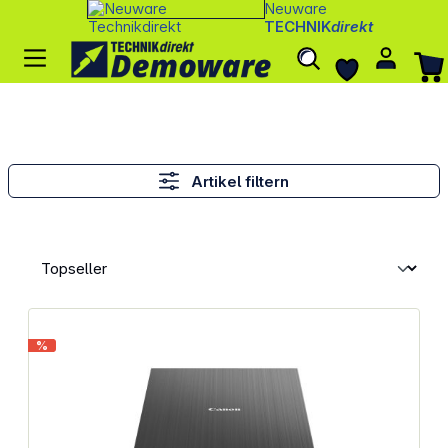
Neuware
TECHNIK
direkt
Artikel filtern
%