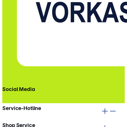
Social Media
gehe zu facebook
gehe zu instagram
Service-Hotline
Shop Service