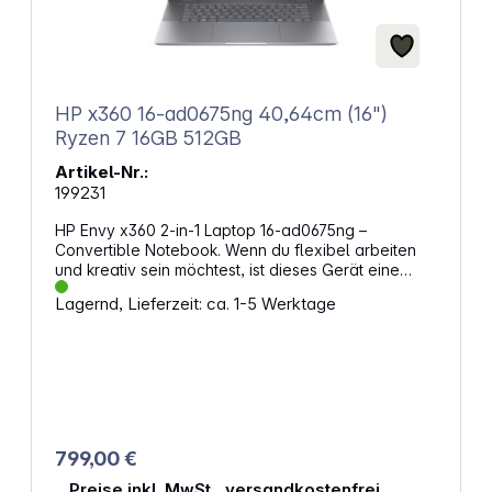
HP x360 16-ad0675ng 40,64cm (16")
Ryzen 7 16GB 512GB
Artikel-Nr.:
199231
HP Envy x360 2-in-1 Laptop 16-ad0675ng –
Convertible Notebook. Wenn du flexibel arbeiten
und kreativ sein möchtest, ist dieses Gerät eine
passende Wahl. Es verbindet hohe Rechenleistung
Lagernd, Lieferzeit: ca. 1-5 Werktage
mit einem Touchscreen, der sich umklappen lässt –
so wechselst du mühelos zwischen Laptop und
Tablet. Die Kombination aus großem Display,
schneller SSD und langer Akkulaufzeit unterstützt
dich bei produktiven Aufgaben und beim Streaming.
Leistung trifft MobilitätDer AMD Ryzen Prozessor mit
acht Kernen sorgt für schnelle Abläufe, auch bei
anspruchsvollen Anwendungen. Mit 16 GB
799,00 €
Arbeitsspeicher und einer schnellen SSD bist du
auch bei größeren Projekten zügig unterwegs.
Preise inkl. MwSt., versandkostenfrei