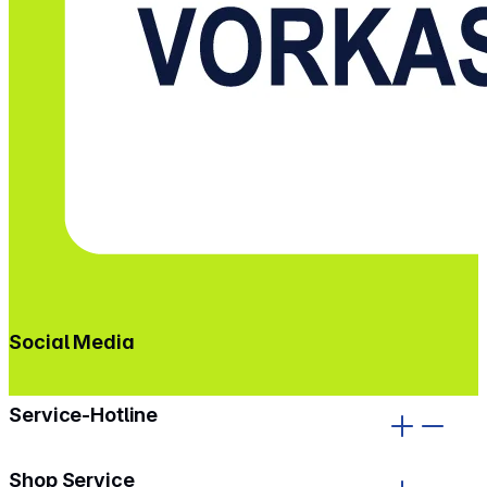
Social Media
gehe zu facebook
gehe zu instagram
Service-Hotline
Shop Service