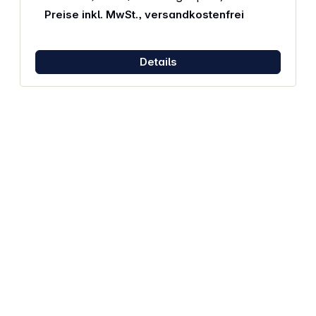
Übergangswiderstände für eine sichere Verbindung
Preise inkl. MwSt., versandkostenfrei
Geschirmte Leitungen und Ferritkern minimieren
Störungen für klare Wiedergabe Ethernet-Kanal
erleichtert Netzwerkverbindungen über HDMI 3D-
Übertragung und hohe Datenrate von bis zu 10,2
Details
Gbit/s für moderne Standards