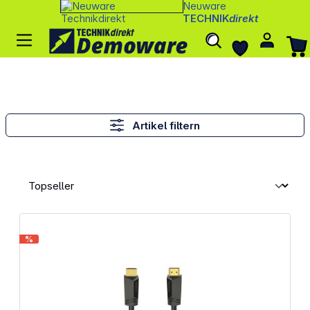
Neuware
TECHNIK
direkt
Artikel filtern
%