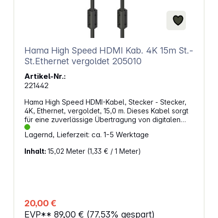
Hama High Speed HDMI Kab. 4K 15m St.-
St.Ethernet vergoldet 205010
Artikel-Nr.:
221442
Hama High Speed HDMI-Kabel, Stecker - Stecker,
4K, Ethernet, vergoldet, 15,0 m. Dieses Kabel sorgt
für eine zuverlässige Übertragung von digitalen
Audio- und Videodaten in hoher Qualität. Mit seiner
Lagernd, Lieferzeit: ca. 1-5 Werktage
Länge von 15 Metern eignet es sich für
Verbindungen zwischen Geräten wie Blu-ray-
Inhalt:
15,02 Meter
(1,33 € / 1 Meter)
Player, Receiver und Fernseher, ohne zusätzliche
Audiokabel. Die vergoldeten Stecker und die
geschirmte Bauweise tragen zu einer stabilen
Signalübertragung bei. Eigenschaften: Unterstützt
Ultra-HD-Auflösung bis 4096 x 2160 für detailreiche
Bildqualität Audiorückkanal ermöglicht die
20,00 €
Signalübertragung ohne separates Audiokabel
EVP**
89,00 €
(77.53% gespart)
Vergoldete Stecker reduzieren