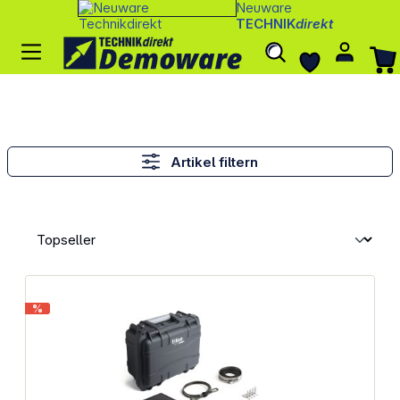
Neuware
TECHNIK
direkt
Artikel filtern
%