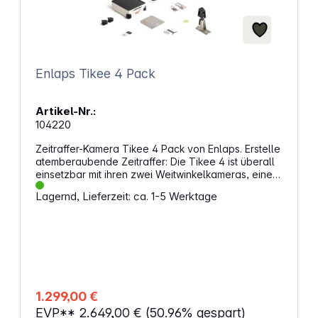
Enlaps Tikee 4 Pack
Artikel-Nr.:
104220
Zeitraffer-Kamera Tikee 4 Pack von Enlaps. Erstelle
atemberaubende Zeitraffer: Die Tikee 4 ist überall
einsetzbar mit ihren zwei Weitwinkelkameras, einem
wetterfesten Design und flexiblen Möglichkeiten zur
Lagernd, Lieferzeit: ca. 1-5 Werktage
Übertragung von Daten. Perfekte
PanoramabilderMit einem Weitwinkel von über 220°
nimmt die Tikee 4 Panoramas mit 6K-Qualität auf.
Sie erfasst mit ihren Sony 12-Megapixel-Sensoren
jedes Detail gestochen scharf. Deine Bilder lädst du
über 4G/LTE oder WiFi direkt in eine Cloud hoch.
Langlebig und wetterfestDie IP66-wetterfeste
Kamera trotzt dem Wetter, dadurch kannst draußen
1.299,00 €
alle Entwicklungen dokumentieren. Du musst dich
EVP**
2.649,00 €
(50.96% gespart)
auch nicht ständig um den Unterhalt der Kamera