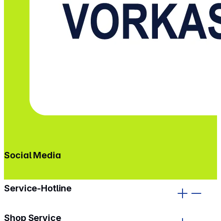
Social Media
gehe zu facebook
gehe zu instagram
Service-Hotline
Shop Service