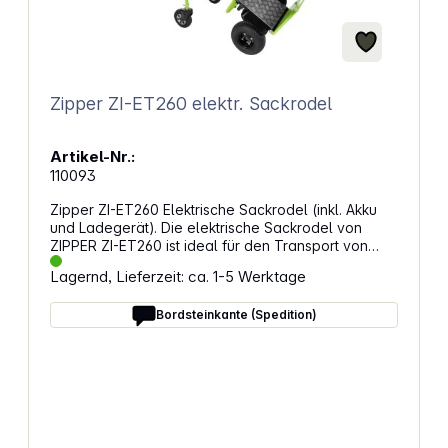
Zipper ZI-ET260 elektr. Sackrodel
Artikel-Nr.:
110093
Zipper ZI-ET260 Elektrische Sackrodel (inkl. Akku
und Ladegerät). Die elektrische Sackrodel von
ZIPPER ZI-ET260 ist ideal für den Transport von
Gütern rund um Haus, Hof und Garten oder wo man
Lagernd, Lieferzeit: ca. 1-5 Werktage
sonst noch Unterstützung beim Transport von
schweren Gütern bis zu 260 kg in Kombination mit
Bordsteinkante (Spedition)
einer Sackrodel benötigt. Eigenschaften: effizientes
Arbeiten dank leistungsstarkem Li-Ionen-Akku
Laufzeit bis zu 5 Stunden bequem und sicher
steuern dank Bedienelement am rechten Handgriff
max. Tragkraft von 260 kg Reifendimension: 2x 13 x
5.00-6 (Antrieb) und 2x 2.5-4.0 (Stützräder)
Vorwärts und Rückwärtsantrieb über Wahlschalter
am Bediengriff wählbar elektronische Bremse durch