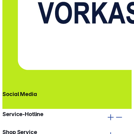
Social Media
gehe zu facebook
gehe zu instagram
Service-Hotline
Shop Service