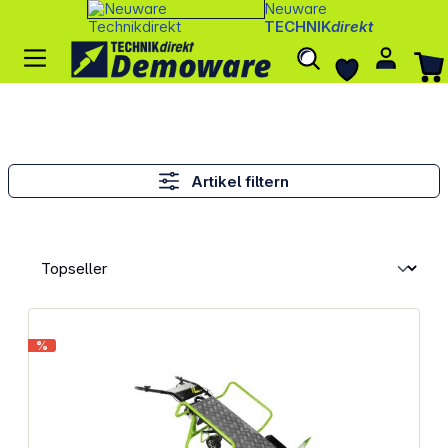
Neuware
TECHNIK
direkt
Artikel filtern
%